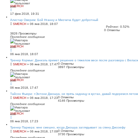
SMERCH
17 фев 2018, 19:31
Алистар Оверим: Бой Нганну и Миочича будет добротный
SMERCH
»
06 янв 2018, 18:07
Рейтинг: 0.52%
0
Ответы
3826
Просмотры
Последнее сообщение
SMERCH
06 янв 2018, 18:07
Тренер Кормье: Даниэль примет решение о тяжелом весе после разговора с Велас
0
Ответы
SMERCH
»
06 янв 2018, 17:47
3897
Просмотры
Последнее сообщение
SMERCH
06 янв 2018, 17:47
Тайсон Фьюри: «Энтони Джошуа, не прячь задницу в кустах, давай подеремся лето
0
Ответы
SMERCH
»
06 янв 2018, 17:23
4146
Просмотры
Последнее сообщение
SMERCH
06 янв 2018, 17:23
Тренер Паркера: мне смешно, когда Джошуа заглядывает за спину Джозефу
0
Ответы
SMERCH
»
06 янв 2018, 17:09
3730
Просмотры
Последнее сообщение