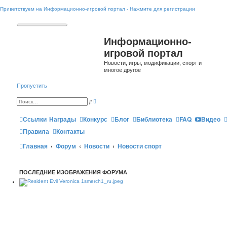
Приветствуем на Информационно-игровой портал - Нажмите для регистрации
Информационно-
игровой портал
Новости, игры, модификации, спорт и
многое другое
Пропустить
Р
П
а
о
с
и
ш
Ссылки
Награды
Конкурс
Блог
Библиотека
FAQ
Видео
с
и
к
р
Правила
Контакты
е
н
Главная
Форум
Новости
н
Новости спорт
ы
й
п
о
ПОСЛЕДНИЕ ИЗОБРАЖЕНИЯ ФОРУМА
и
с
к