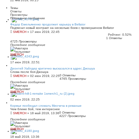
22 янв 2018, 00:25
Темы
Ответы
Просмотры
Последнее сообщение
Федор Емельяненко продолжит карьеру в Bellator
Подписал новый контракт на несколько боев с промоушеном Bellator
SMERCH
»
17 июн 2019, 22:45
Рейтинг: 0.52%
1
Ответы
4725
Просмотры
Последнее сообщение
SMERCH
17 июн 2019, 22:51
Деонтей Уайлдер критично высказался в адрес Джошуа
Слова после боя Джошуа
0
Ответы
SMERCH
»
02 июн 2019, 22:25
4765
Просмотры
Последнее сообщение
SMERCH
02 июн 2019, 22:25
Кормье пообещал сломать Миочича в реванше
Чем ближе бой, тем интереснее
0
Ответы
SMERCH
»
18 май 2019, 13:36
4227
Просмотры
Последнее сообщение
SMERCH
18 май 2019, 13:36