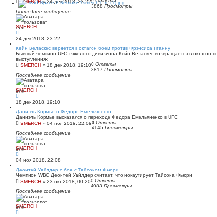
0
Ответы
SMERCH
»
24 дек 2018, 23:22
3868
Просмотры
Последнее сообщение
SMERCH
24 дек 2018, 23:22
Кейн Веласкес вернётся в октагон боем против Фрэнсиса Нганну
Бывший чемпион UFC тяжелого дивизиона Кейн Веласкес возвращается в октагон по
выступлениях
0
Ответы
SMERCH
»
18 дек 2018, 19:10
3817
Просмотры
Последнее сообщение
SMERCH
18 дек 2018, 19:10
Даниэль Кормье о Федоре Емельяненко
Даниэль Кормье высказался о переходе Федора Емельяненко в UFC
0
Ответы
SMERCH
»
04 ноя 2018, 22:08
4145
Просмотры
Последнее сообщение
SMERCH
04 ноя 2018, 22:08
Деонтей Уайлдер о бое с Тайсоном Фьюри
Чемпион WBC Деонтей Уайлдер считает, что нокаутирует Тайсона Фьюри
0
Ответы
SMERCH
»
23 окт 2018, 00:20
4083
Просмотры
Последнее сообщение
SMERCH