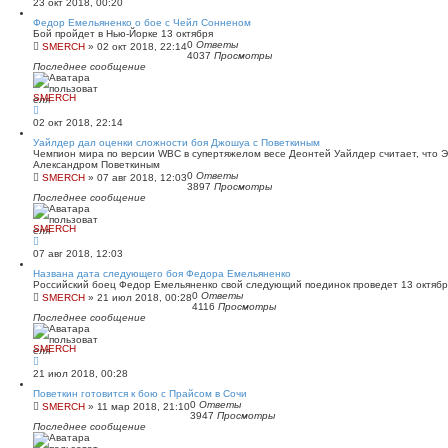
23 окт 2018, 00:20
Федор Емельяненко о бое с Чейл Сонненом
Бой пройдет в Нью-Йорке 13 октября
0
Ответы
SMERCH
»
02 окт 2018, 22:14
4037
Просмотры
Последнее сообщение
SMERCH
02 окт 2018, 22:14
Уайлдер дал оценки сложности боя Джошуа с Поветкиным
Чемпион мира по версии WBC в супертяжелом весе Деонтей Уайлдер считает, что 
Александром Поветкиным
0
Ответы
SMERCH
»
07 авг 2018, 12:03
3897
Просмотры
Последнее сообщение
SMERCH
07 авг 2018, 12:03
Названа дата следующего боя Федора Емельяненко
Российский боец Федор Емельяненко свой следующий поединок проведет 13 октябр
0
Ответы
SMERCH
»
21 июл 2018, 00:28
4116
Просмотры
Последнее сообщение
SMERCH
21 июл 2018, 00:28
Поветкин готовится к бою с Прайсом в Сочи
0
Ответы
SMERCH
»
11 мар 2018, 21:10
3947
Просмотры
Последнее сообщение