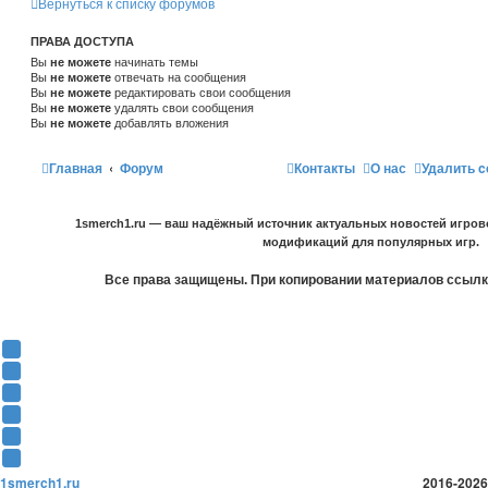
Вернуться к списку форумов
ПРАВА ДОСТУПА
Вы
не можете
начинать темы
Вы
не можете
отвечать на сообщения
Вы
не можете
редактировать свои сообщения
Вы
не можете
удалять свои сообщения
Вы
не можете
добавлять вложения
Главная
Форум
Контакты
О нас
Удалить c
1smerch1.ru — ваш надёжный источник актуальных новостей игров
модификаций для популярных игр.
Все права защищены. При копировании материалов ссылка
Y
o
В
u
К
F
T
о
a
О
u
н
c
д
T
b
т
e
н
w
T
e
а
b
о
i
e
1smerch1.ru
2016-2026