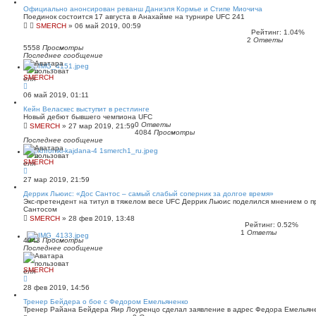
Официально анонсирован реванш Даниэля Кормье и Стипе Миочича
Поединок состоится 17 августа в Анахайме на турнире UFC 241
SMERCH
»
06 май 2019, 00:59
Рейтинг: 1.04%
2
Ответы
5558
Просмотры
Последнее сообщение
SMERCH
06 май 2019, 01:11
Кейн Веласкес выступит в рестлинге
Новый дебют бывшего чемпиона UFC
0
Ответы
SMERCH
»
27 мар 2019, 21:59
4084
Просмотры
Последнее сообщение
SMERCH
27 мар 2019, 21:59
Деррик Льюис: «Дос Сантос – самый слабый соперник за долгое время»
Экс-претендент на титул в тяжелом весе UFC Деррик Льюис поделился мнением о 
Сантосом
SMERCH
»
28 фев 2019, 13:48
Рейтинг: 0.52%
1
Ответы
4043
Просмотры
Последнее сообщение
SMERCH
28 фев 2019, 14:56
Тренер Бейдера о бое с Федором Емельяненко
Тренер Райана Бейдера Яир Лоуренцо сделал заявление в адрес Федора Емельян