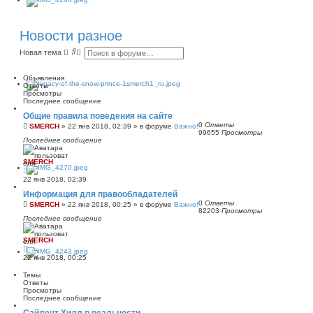
Новости разное
П
Р
Новая тема
о
а
и
с
с
ш
Объявления
к
и
Ответы
р
Просмотры
е
Последнее сообщение
н
Общие правила поведения на сайте
н
0
Ответы
ы
SMERCH
»
22 янв 2018, 02:39
» в форуме
Важно!
99655
Просмотры
й
Последнее сообщение
п
о
и
SMERCH
с
к
22 янв 2018, 02:39
Информация для правообладателей
0
Ответы
SMERCH
»
22 янв 2018, 00:25
» в форуме
Важно!
82203
Просмотры
Последнее сообщение
SMERCH
22 янв 2018, 00:25
Темы
Ответы
Просмотры
Последнее сообщение
Сайлент Хилл в реальности