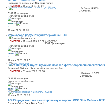
Прогулка по реальному Сайлент Хиллу
SMERCH
»
18 дек 2018, 17:22
Рейтинг: 0.52%
2
Ответы
6181
Просмотры
Последнее сообщение
Natalia
19 янв 2024, 18:31
Утка Говард получит мультсериал на Hulu
Новая линейка проектов
1
Ответы
SMERCH
»
11 фев 2019, 22:30
5369
Просмотры
Последнее сообщение
shrek
12 июн 2023, 00:27
Silent Hill существует: мужчина показал фото заброшенной скотобой
Реальный Сайлент Хилл так близко еще не был
SMERCH
»
01 май 2020, 22:08
Рейтинг: 1.56%
7
Ответы
5983
Просмотры
Последнее сообщение
shrek
12 июн 2023, 00:25
ASUS представляет лимитированную версию ROG Strix GeForce RTX 
В стиле Call of Duty: Black Ops 4