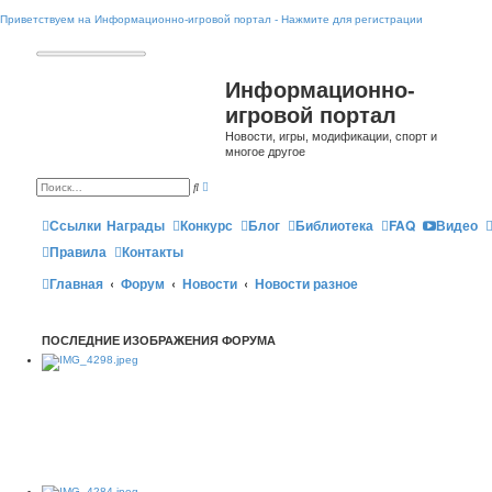
Приветствуем на Информационно-игровой портал - Нажмите для регистрации
Информационно-
игровой портал
Новости, игры, модификации, спорт и
многое другое
Р
П
а
о
с
и
ш
Ссылки
Награды
Конкурс
Блог
Библиотека
FAQ
Видео
с
и
к
р
Правила
Контакты
е
н
Главная
Форум
Новости
Новости разное
н
ы
й
п
о
ПОСЛЕДНИЕ ИЗОБРАЖЕНИЯ ФОРУМА
и
с
к