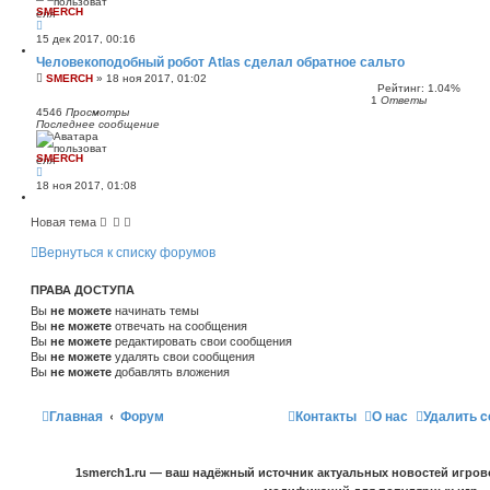
SMERCH
15 дек 2017, 00:16
Человекоподобный робот Atlas сделал обратное сальто
SMERCH
»
18 ноя 2017, 01:02
Рейтинг: 1.04%
1
Ответы
4546
Просмотры
Последнее сообщение
SMERCH
18 ноя 2017, 01:08
Новая тема
Вернуться к списку форумов
ПРАВА ДОСТУПА
Вы
не можете
начинать темы
Вы
не можете
отвечать на сообщения
Вы
не можете
редактировать свои сообщения
Вы
не можете
удалять свои сообщения
Вы
не можете
добавлять вложения
Главная
Форум
Контакты
О нас
Удалить c
1smerch1.ru — ваш надёжный источник актуальных новостей игров