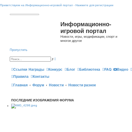
Приветствуем на Информационно-игровой портал - Нажмите для регистрации
Информационно-
игровой портал
Новости, игры, модификации, спорт и
многое другое
Пропустить
Р
П
а
о
с
и
ш
Ссылки
Награды
Конкурс
Блог
Библиотека
FAQ
Видео
с
и
к
р
Правила
Контакты
е
н
Главная
Форум
Новости
н
Новости разное
ы
й
п
о
ПОСЛЕДНИЕ ИЗОБРАЖЕНИЯ ФОРУМА
и
с
к