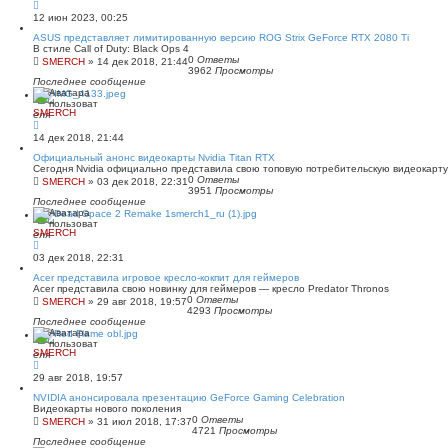
12 июн 2023, 00:25
ASUS представляет лимитированную версию ROG Strix GeForce RTX 2080 Ti
В стиле Call of Duty: Black Ops 4
0
Ответы
SMERCH
»
14 дек 2018, 21:44
3962
Просмотры
Последнее сообщение
SMERCH
14 дек 2018, 21:44
Официальный анонс видеокарты Nvidia Titan RTX
Сегодня Nvidia официально представила свою топовую потребительскую видеокарту 
0
Ответы
SMERCH
»
03 дек 2018, 22:31
3951
Просмотры
Последнее сообщение
SMERCH
03 дек 2018, 22:31
Acer представила игровое кресло-кокпит для геймеров
Acer представила свою новинку для геймеров — кресло Predator Thronos
0
Ответы
SMERCH
»
29 авг 2018, 19:57
4293
Просмотры
Последнее сообщение
SMERCH
29 авг 2018, 19:57
NVIDIA анонсировала презентацию GeForce Gaming Celebration
Видеокарты нового поколения
0
Ответы
SMERCH
»
31 июл 2018, 17:37
4721
Просмотры
Последнее сообщение