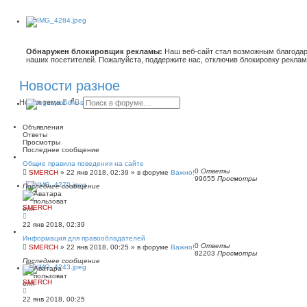
Обнаружен блокировщик рекламы:
Наш веб-сайт стал возможным благодар
наших посетителей. Пожалуйста, поддержите нас, отключив блокировку реклам
Новости разное
П
Р
Новая тема
о
а
и
с
с
ш
Объявления
к
и
Ответы
р
Просмотры
е
Последнее сообщение
н
Общие правила поведения на сайте
н
0
Ответы
SMERCH
»
22 янв 2018, 02:39
» в форуме
Важно!
ы
99655
Просмотры
й
Последнее сообщение
п
о
и
SMERCH
с
к
22 янв 2018, 02:39
Информация для правообладателей
0
Ответы
SMERCH
»
22 янв 2018, 00:25
» в форуме
Важно!
82203
Просмотры
Последнее сообщение
SMERCH
22 янв 2018, 00:25