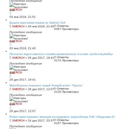
Последнее сообщение
SMERCH
03 янв 2018, 21:51
Вышла короткометражка по Splinter Cell
0
Ответы
SMERCH
»
03 янв 2018, 21:40
4397
Просмотры
Последнее сообщение
SMERCH
03 янв 2018, 21:40
Пентагон подготовился к «зомби-апокалипсису» и атаке «роботов-убийц»
0
Ответы
SMERCH
»
26 дек 2017, 19:41
4174
Просмотры
Последнее сообщение
SMERCH
26 дек 2017, 19:41
Минобороны показало новый боевой робот "Кунгас"
0
Ответы
SMERCH
»
26 дек 2017, 12:07
4120
Просмотры
Последнее сообщение
SMERCH
26 дек 2017, 12:07
Робот-змея поможет японцам исследовать энергоблоки АЭС «Фукусима-2»
0
Ответы
SMERCH
»
24 дек 2017, 23:57
4167
Просмотры
Последнее сообщение