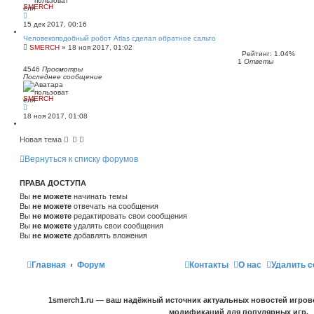
SMERCH
15 дек 2017, 00:16
Человекоподобный робот Atlas сделал обратное сальто
SMERCH
»
18 ноя 2017, 01:02
Рейтинг: 1.04%
1
Ответы
4546
Просмотры
Последнее сообщение
SMERCH
18 ноя 2017, 01:08
Новая тема
Вернуться к списку форумов
ПРАВА ДОСТУПА
Вы
не можете
начинать темы
Вы
не можете
отвечать на сообщения
Вы
не можете
редактировать свои сообщения
Вы
не можете
удалять свои сообщения
Вы
не можете
добавлять вложения
Главная
Форум
Контакты
О нас
Удалить c
1smerch1.ru — ваш надёжный источник актуальных новостей игров
модификаций для популярных игр.