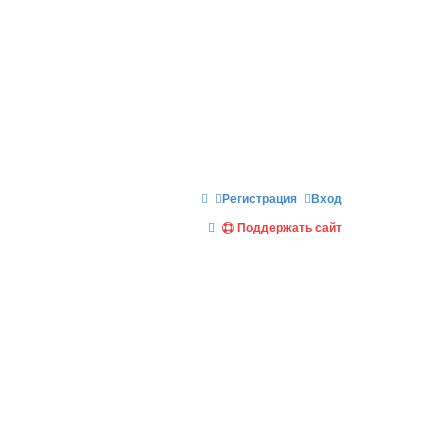
Регистрация
Вход
П
Поддержать сайт
о
и
с
к