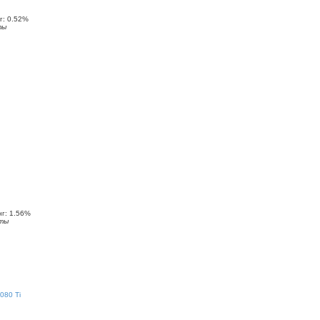
: 0.52%
ты
г: 1.56%
ты
080 Ti