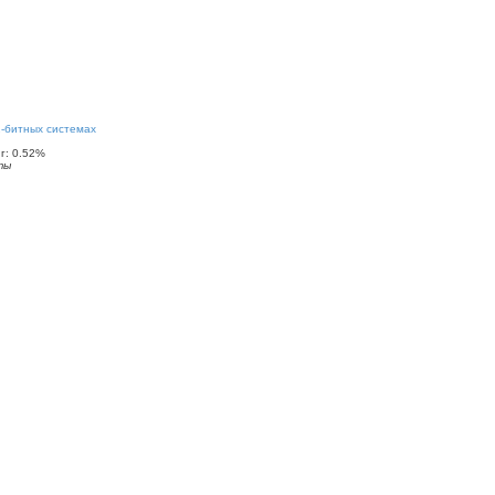
2-битных системах
: 0.52%
ты