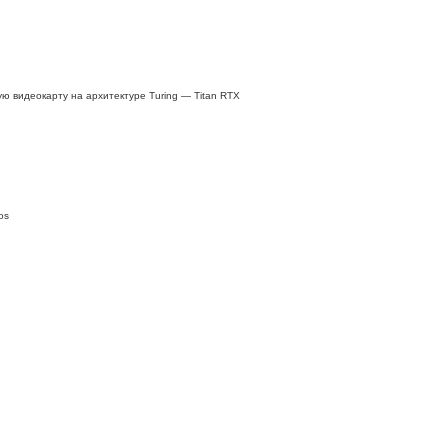
ю видеокарту на архитектуре Turing — Titan RTX
os