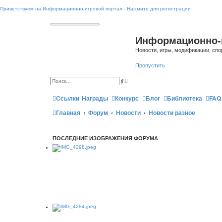
Приветствуем на Информационно-игровой портал - Нажмите для регистрации
Информационно-
Новости, игры, модификации, спо
Пропустить
Р
П
а
о
с
и
ш
Ссылки
Награды
Конкурс
Блог
Библиотека
FAQ
с
и
к
р
Главная
Форум
Новости
Новости разное
е
н
н
ы
й
ПОСЛЕДНИЕ ИЗОБРАЖЕНИЯ ФОРУМА
п
о
и
с
к