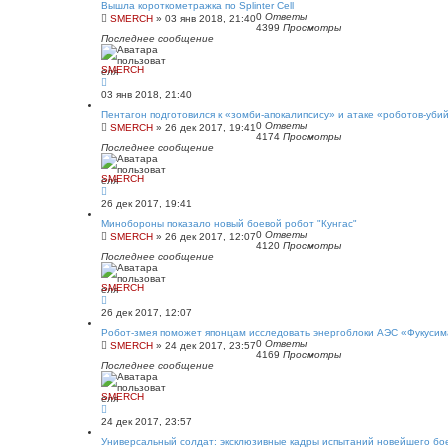
Вышла короткометражка по Splinter Cell
0
Ответы
SMERCH
»
03 янв 2018, 21:40
4399
Просмотры
Последнее сообщение
SMERCH
03 янв 2018, 21:40
Пентагон подготовился к «зомби-апокалипсису» и атаке «роботов-уби
0
Ответы
SMERCH
»
26 дек 2017, 19:41
4174
Просмотры
Последнее сообщение
SMERCH
26 дек 2017, 19:41
Минобороны показало новый боевой робот "Кунгас"
0
Ответы
SMERCH
»
26 дек 2017, 12:07
4120
Просмотры
Последнее сообщение
SMERCH
26 дек 2017, 12:07
Робот-змея поможет японцам исследовать энергоблоки АЭС «Фукусим
0
Ответы
SMERCH
»
24 дек 2017, 23:57
4169
Просмотры
Последнее сообщение
SMERCH
24 дек 2017, 23:57
Универсальный солдат: эксклюзивные кадры испытаний новейшего бо