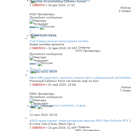
Прогулка по реальному Сайлент Хиллу
SMERCH
»
18 дек 2018, 17:22
Рейтинг
2
Отве
6182
Просмотры
Последнее сообщение
Natalia
19 янв 2024, 18:31
Утка Говард получит мультсериал на Hulu
Новая линейка проектов
1
Ответы
SMERCH
»
11 фев 2019, 22:30
5370
Просмотры
Последнее сообщение
shrek
12 июн 2023, 00:27
Silent Hill существует: мужчина показал фото заброшенной скотобойни
Реальный Сайлент Хилл так близко еще не был
SMERCH
»
01 май 2020, 22:08
Рейтин
7
Отве
5984
Просмотры
Последнее сообщение
shrek
12 июн 2023, 00:25
ASUS представляет лимитированную версию ROG Strix GeForce RTX 2
В стиле Call of Duty: Black Ops 4
0
Ответы
SMERCH
»
14 дек 2018, 21:44
3962
Просмотры