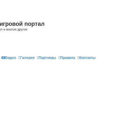
игровой портал
рт и многое другое
Видео
Галерея
Партнеры
Правила
Контакты