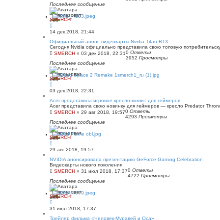
Последнее сообщение
SMERCH
14 дек 2018, 21:44
Официальный анонс видеокарты Nvidia Titan RTX
Сегодня Nvidia официально представила свою топовую потребительску
0
Ответы
SMERCH
»
03 дек 2018, 22:31
3952
Просмотры
Последнее сообщение
SMERCH
03 дек 2018, 22:31
Acer представила игровое кресло-кокпит для геймеров
Acer представила свою новинку для геймеров — кресло Predator Thron
0
Ответы
SMERCH
»
29 авг 2018, 19:57
4293
Просмотры
Последнее сообщение
SMERCH
29 авг 2018, 19:57
NVIDIA анонсировала презентацию GeForce Gaming Celebration
Видеокарты нового поколения
0
Ответы
SMERCH
»
31 июл 2018, 17:37
4722
Просмотры
Последнее сообщение
SMERCH
31 июл 2018, 17:37
Трейлер фильма «Человек-Муравей и Оса»