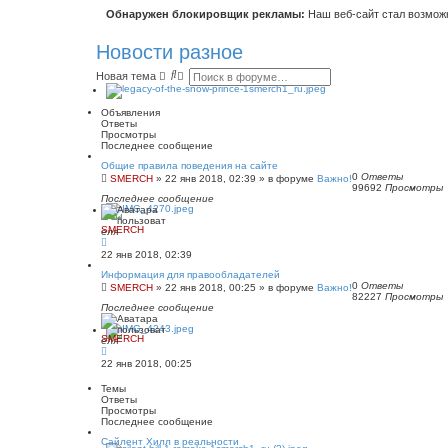
Обнаружен блокировщик рекламы:
Наш веб-сайт стал возможн
Новости разное
П
Р
Новая тема
о
а
и
с
с
ш
Объявления
к
и
Ответы
р
Просмотры
е
Последнее сообщение
н
Общие правила поведения на сайте
н
0
Ответы
SMERCH
»
22 янв 2018, 02:39
» в форуме
Важно!
ы
99692
Просмотры
й
Последнее сообщение
п
о
и
SMERCH
с
к
22 янв 2018, 02:39
Информация для правообладателей
0
Ответы
SMERCH
»
22 янв 2018, 00:25
» в форуме
Важно!
82227
Просмотры
Последнее сообщение
SMERCH
22 янв 2018, 00:25
Темы
Ответы
Просмотры
Последнее сообщение
Сайлент Хилл в реальности