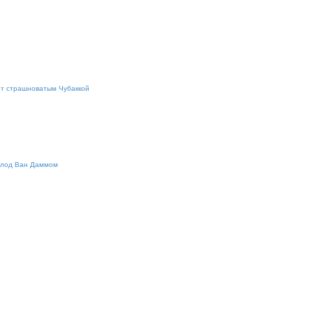
ет страшноватым Чубаккой
Клод Ван Даммом