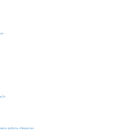
йц»
а-2»
евого робота «Нерехта»