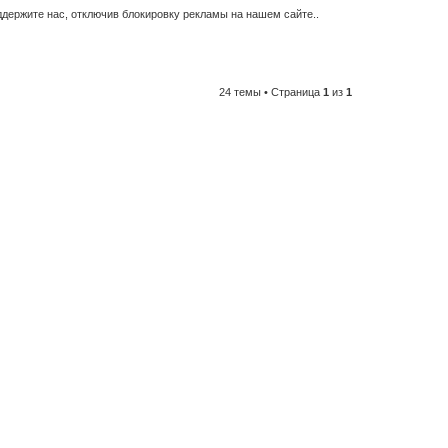
держите нас, отключив блокировку рекламы на нашем сайте..
24 темы • Страница
1
из
1