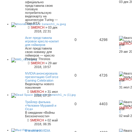
03 дек 2
официально
представила свою
топовую
потребительскую
видеокарту на
архитектуре Turing —
Titan RTX
SMERCH
»
03 дек
2018, 22:31
Acer представила
0
4298
игровое кресло-кокпит
SMERC
для геймеров
Acer представила
29 авг 2
свою новинку для
геймеров — кресло
Predator Thronos
SMERCH
»
29 авг
2018, 19:57
NVIDIA анонсировала
0
4726
презентацию GeForce
SMERC
Gaming Celebration
Видеокарты нового
31 июл 2
поколения
SMERCH
»
31 июл
2018, 17:37
Трейлер фильма
0
4403
«Человек-Муравей и
SMERC
Оса»
В ожидании «Войны
02 май 2
Бесконечности»
SMERCH
»
02 май
2018, 06:35
В апреле NVIDIA