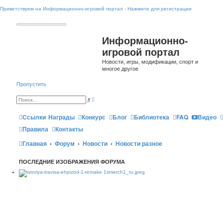
Приветствуем на Информационно-игровой портал - Нажмите для регистрации
Информационно-
игровой портал
Новости, игры, модификации, спорт и
многое другое
Пропустить
Р
П
а
о
с
и
ш
Ссылки
Награды
Конкурс
Блог
Библиотека
FAQ
Видео
с
и
к
р
Правила
Контакты
е
н
Главная
Форум
Новости
н
Новости разное
ы
й
п
ПОСЛЕДНИЕ ИЗОБРАЖЕНИЯ ФОРУМА
о
и
с
к