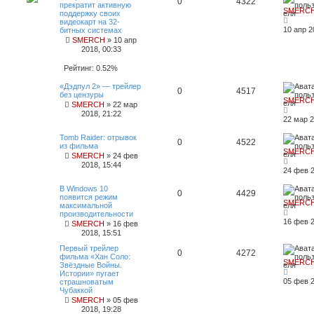
0
4322
прекратит активную
SMERC
поддержку своих
видеокарт на 32-
10 апр 2
битных системах
SMERCH
»
10 апр
2018, 00:33
Рейтинг: 0.52%
«Дэдпул 2» — трейлер
0
4517
без цензуры
SMERC
SMERCH
»
22 мар
2018, 21:22
22 мар 2
Tomb Raider: отрывок
0
4522
из фильма
SMERC
SMERCH
»
24 фев
2018, 15:44
24 фев 2
В Windows 10
0
4429
появится режим
SMERC
максимальной
производительности
16 фев 2
SMERCH
»
16 фев
2018, 15:51
Первый трейлер
0
4272
фильма «Хан Соло:
SMERC
Звёздные Войны.
Истории» пугает
05 фев 2
страшноватым
Чубаккой
SMERCH
»
05 фев
2018, 19:28