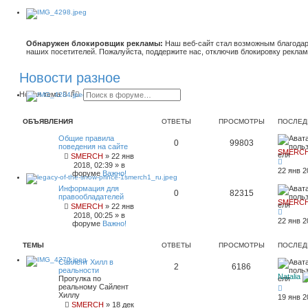
Обнаружен блокировщик рекламы:
Наш веб-сайт стал возможным благодар
наших посетителей. Пожалуйста, поддержите нас, отключив блокировку реклам
Новости разное
П
Р
Новая тема
о
а
и
с
с
ш
ОБЪЯВЛЕНИЯ
ОТВЕТЫ
ПРОСМОТРЫ
ПОСЛЕД
к
и
р
Общие правила
е
0
99803
поведения на сайте
н
SMERC
SMERCH
»
22 янв
н
2018, 02:39
» в
ы
22 янв 2
форуме
Важно!
й
п
Информация для
о
0
82315
правообладателей
и
SMERC
SMERCH
»
22 янв
с
2018, 00:25
» в
к
22 янв 2
форуме
Важно!
ТЕМЫ
ОТВЕТЫ
ПРОСМОТРЫ
ПОСЛЕД
Сайлент Хилл в
2
6186
реальности
Natalia
Прогулка по
реальному Сайлент
Хиллу
19 янв 2
SMERCH
»
18 дек