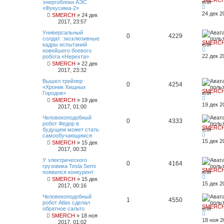
энергоблоки АЭС
«Фукусима-2»
24 дек 2
SMERCH
»
24 дек
2017, 23:57
Универсальный
0
4229
солдат: эксклюзивные
SMERC
кадры испытаний
новейшего боевого
22 дек 2
робота «Нерехта»
SMERCH
»
22 дек
2017, 23:32
Вышел трейлер
0
4254
«Хроник Хищных
SMERC
Городов»
SMERCH
»
19 дек
19 дек 2
2017, 01:00
Человекоподобный
0
4333
робот Федор в
SMERC
будущем может стать
самообучающимся
15 дек 2
SMERCH
»
15 дек
2017, 00:32
У электрического
0
4164
грузовика Tesla Semi
SMERC
появился конкурент
SMERCH
»
15 дек
15 дек 2
2017, 00:16
Человекоподобный
1
4550
робот Atlas сделал
SMERC
обратное сальто
SMERCH
»
18 ноя
18 ноя 2
2017, 01:02