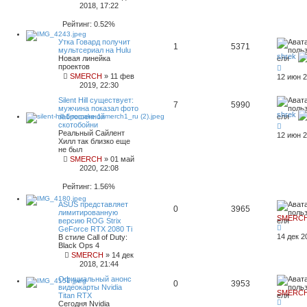
2018, 17:22
Рейтинг: 0.52%
Утка Говард получит
1
5371
мультсериал на Hulu
shrek
Новая линейка
проектов
SMERCH
»
11 фев
12 июн 2
2019, 22:30
Silent Hill существует:
7
5990
мужчина показал фото
shrek
заброшенной
скотобойни
Реальный Сайлент
12 июн 2
Хилл так близко еще
не был
SMERCH
»
01 май
2020, 22:08
Рейтинг: 1.56%
ASUS представляет
0
3965
лимитированную
SMERC
версию ROG Strix
GeForce RTX 2080 Ti
14 дек 2
В стиле Call of Duty:
Black Ops 4
SMERCH
»
14 дек
2018, 21:44
Официальный анонс
0
3953
видеокарты Nvidia
SMERC
Titan RTX
Сегодня Nvidia