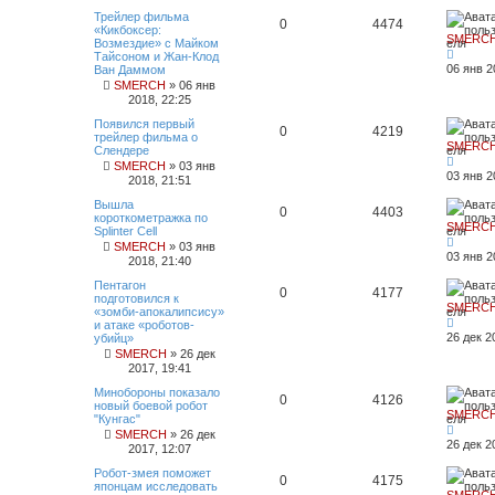
Трейлер фильма
0
4474
«Кикбоксер:
SMERC
Возмездие» с Майком
Тайсоном и Жан-Клод
06 янв 2
Ван Даммом
SMERCH
»
06 янв
2018, 22:25
Появился первый
0
4219
трейлер фильма о
SMERC
Слендере
SMERCH
»
03 янв
03 янв 2
2018, 21:51
Вышла
0
4403
короткометражка по
SMERC
Splinter Cell
SMERCH
»
03 янв
03 янв 2
2018, 21:40
Пентагон
0
4177
подготовился к
SMERC
«зомби-апокалипсису»
и атаке «роботов-
26 дек 2
убийц»
SMERCH
»
26 дек
2017, 19:41
Минобороны показало
0
4126
новый боевой робот
SMERC
"Кунгас"
SMERCH
»
26 дек
26 дек 2
2017, 12:07
Робот-змея поможет
0
4175
японцам исследовать
SMERC