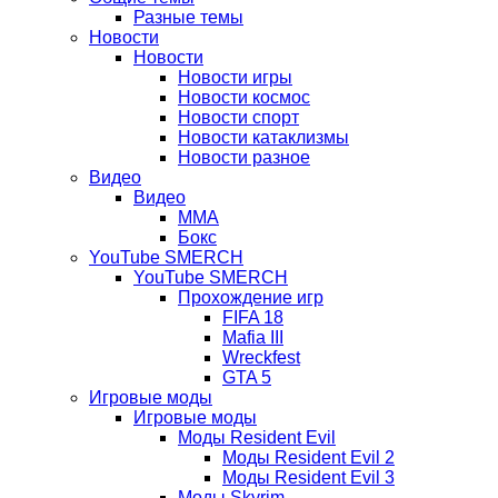
Разные темы
вкладке)
Новости
Новости
Новости игры
Новости космос
Новости спорт
Новости катаклизмы
Новости разное
Видео
Видео
ММА
Бокс
YouTube SMERCH
YouTube SMERCH
Прохождение игр
FIFA 18
Mafia III
Wreckfest
GTA 5
Игровые моды
Игровые моды
Моды Resident Evil
Моды Resident Evil 2
Моды Resident Evil 3
Моды Skyrim