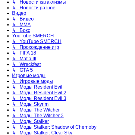
↳ Новости катаклизмы
↳ Новости разное
Видео
↳ Видео
↳ ММА
↳ Бокс
YouTube SMERCH
↳ YouTube SMERCH
↳ Прохождение игр
↳ FIFA 18
↳ Mafia III
↳ Wreckfest
↳ GTA 5
Игровые моды
↳ Игровые моды
↳ Моды Resident Evil
↳ Моды Resident Evil 2
↳ Моды Resident Evil 3
↳ Моды Skyrim
↳ Моды The Witcher
↳ Моды The Witcher 3
↳ Моды Stalker
↳ Моды Stalker: Shadow of Chernobyl
↳ Моды Stalker: Clear Sky