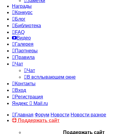
Заметки
Награды
Конкурс
Блог
Библиотека
FAQ
Видео
Галерея
Партнеры
Правила
Чат
Чат
В всплывающем окне
Контакты
Вход
Регистрация
Яндекс
Mail.ru
Главная
Форум
Новости
Новости разное
Поддержать сайт
Поддержать сайт