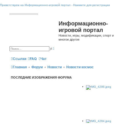
Приветствуем на Информационно-игровой портал - Нажмите для регистрации
Информационно-
игровой портал
Новости, игры, модификации, спорт и
многое другое
Р
П
а
о
с
и
ш
Ссылки
FAQ
Чат
с
и
к
р
Главная
Форум
Новости
Новости космос
е
н
н
ы
ПОСЛЕДНИЕ ИЗОБРАЖЕНИЯ ФОРУМА
й
п
о
и
с
к