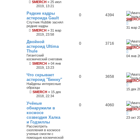
SMERCH
»
25 июл
2019, 13:21
Редкие кадры
0
4394
астероида Gault
SMERC
Спутник Hubble заснял
редкие кадры
31 мар 2
SMERCH
»
31 мар
2019, 23:58
Двойной
0
3716
астероид Ultima
SMERC
Thule
Гигантский
04 янв 2
космический снеговик
SMERCH
»
04 янв
2019, 13:23
Что скрывает
0
3658
астероид "Бенну"
SMERC
Найдены интересные
образцы
15 дек 2
SMERCH
»
15 дек
2018, 22:34
Учёные
0
4060
обнаружили в
SMERC
космосе
созвездия Халка
23 окт 2
и Годзиллы
Рассмотреть
скопления в космосе
ученые смогли с
помощью космической