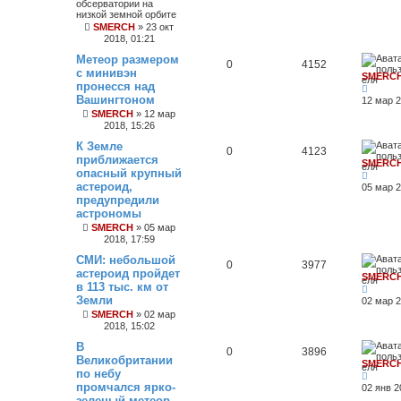
обсерватории на
низкой земной орбите
SMERCH
»
23 окт
2018, 01:21
Метеор размером
0
4152
с минивэн
SMERC
пронесся над
Вашингтоном
12 мар 2
SMERCH
»
12 мар
2018, 15:26
К Земле
0
4123
приближается
SMERC
опасный крупный
астероид,
05 мар 2
предупредили
астрономы
SMERCH
»
05 мар
2018, 17:59
СМИ: небольшой
0
3977
астероид пройдет
SMERC
в 113 тыс. км от
Земли
02 мар 2
SMERCH
»
02 мар
2018, 15:02
В
0
3896
Великобритании
SMERC
по небу
промчался ярко-
02 янв 2
зеленый метеор