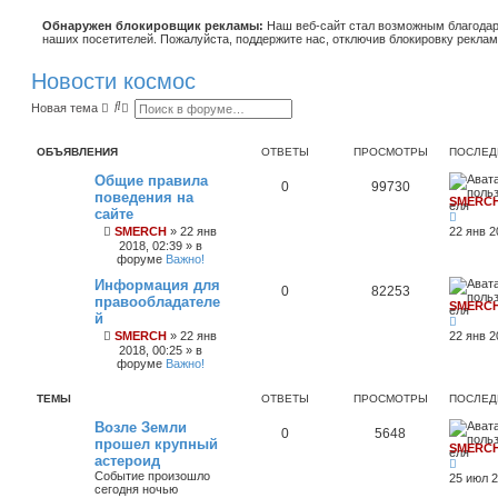
Обнаружен блокировщик рекламы:
Наш веб-сайт стал возможным благодар
наших посетителей. Пожалуйста, поддержите нас, отключив блокировку реклам
Новости космос
П
Р
Новая тема
о
а
и
с
с
ш
ОБЪЯВЛЕНИЯ
ОТВЕТЫ
ПРОСМОТРЫ
ПОСЛЕД
к
и
р
Общие правила
е
0
99730
поведения на
н
SMERC
н
сайте
ы
SMERCH
»
22 янв
22 янв 2
й
2018, 02:39
» в
п
форуме
Важно!
о
и
Информация для
0
82253
с
правообладателе
к
SMERC
й
SMERCH
»
22 янв
22 янв 2
2018, 00:25
» в
форуме
Важно!
ТЕМЫ
ОТВЕТЫ
ПРОСМОТРЫ
ПОСЛЕД
Возле Земли
0
5648
прошел крупный
SMERC
астероид
Событие произошло
25 июл 2
сегодня ночью