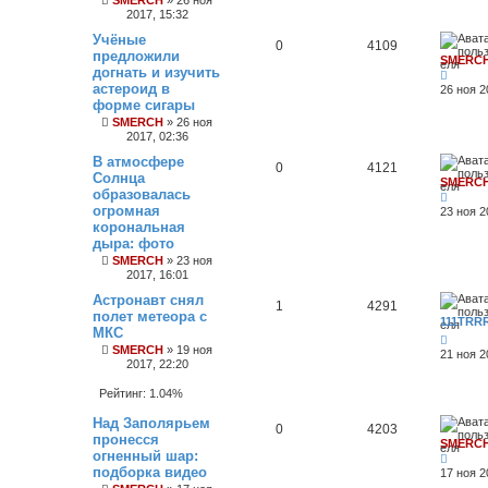
SMERCH
»
26 ноя
2017, 15:32
Учёные
0
4109
предложили
SMERC
догнать и изучить
астероид в
26 ноя 2
форме сигары
SMERCH
»
26 ноя
2017, 02:36
В атмосфере
0
4121
Солнца
SMERC
образовалась
огромная
23 ноя 2
корональная
дыра: фото
SMERCH
»
23 ноя
2017, 16:01
Астронавт снял
1
4291
полет метеора с
111TRR
МКС
SMERCH
»
19 ноя
21 ноя 2
2017, 22:20
Рейтинг: 1.04%
Над Заполярьем
0
4203
пронесся
SMERC
огненный шар:
подборка видео
17 ноя 2