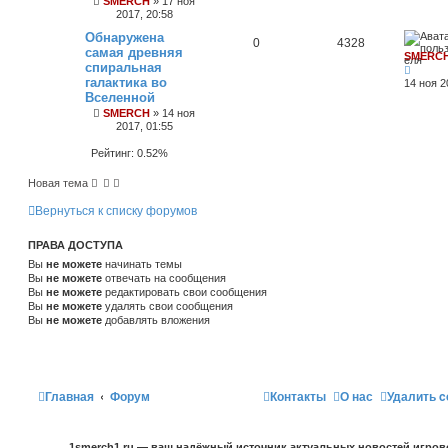
SMERCH
»
17 ноя
2017, 20:58
Обнаружена
0
4328
самая древняя
SMERC
спиральная
галактика во
14 ноя 2
Вселенной
SMERCH
»
14 ноя
2017, 01:55
Рейтинг: 0.52%
Новая тема
Вернуться к списку форумов
ПРАВА ДОСТУПА
Вы
не можете
начинать темы
Вы
не можете
отвечать на сообщения
Вы
не можете
редактировать свои сообщения
Вы
не можете
удалять свои сообщения
Вы
не можете
добавлять вложения
Главная
Форум
Контакты
О нас
Удалить c
1smerch1.ru — ваш надёжный источник актуальных новостей игров