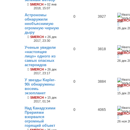
SMERCH
»
02 янв
2018, 15:07
Астрономы
0
3927
обнаружили
SMERC
необъяснимую
огромную черную
26 дек 2
дыру
SMERCH
»
26 дек
2017, 23:30
Ученые увидели
0
3818
«настоящее
SMERC
лицо» одного из
самых опасных
26 дек 2
астероидов
SMERCH
»
26 дек
2017, 23:17
У звезды Kepler-
0
3884
90i обнаружены
SMERC
восемь
экзопланет
15 дек 2
SMERCH
»
15 дек
2017, 01:34
Над Канадскими
0
4065
Прериями
SMERC
взорвался
огромный
26 ноя 2
горящий объект