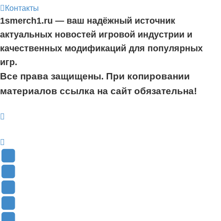
Контакты
1smerch1.ru — ваш надёжный источник
актуальных новостей игровой индустрии и
качественных модификаций для популярных
игр.
Все права защищены. При копировании
материалов ссылка на сайт обязательна!
YouTube
(Откроется
В
в
Контакте
Facebook
новой
(Откроется
(Откроется
Одноклассники
вкладке)
в
в
(Откроется
Twitter