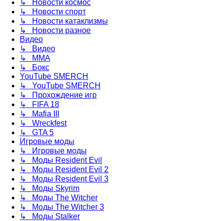
↳ Новости космос
↳ Новости спорт
↳ Новости катаклизмы
↳ Новости разное
Видео
↳ Видео
↳ ММА
↳ Бокс
YouTube SMERCH
↳ YouTube SMERCH
↳ Прохождение игр
↳ FIFA 18
↳ Mafia III
↳ Wreckfest
↳ GTA 5
Игровые моды
↳ Игровые моды
↳ Моды Resident Evil
↳ Моды Resident Evil 2
↳ Моды Resident Evil 3
↳ Моды Skyrim
↳ Моды The Witcher
↳ Моды The Witcher 3
↳ Моды Stalker