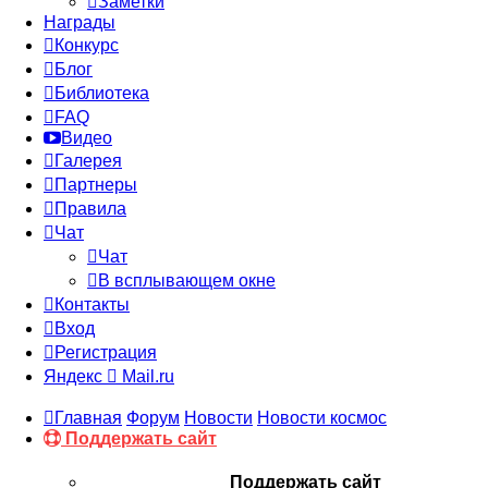
Заметки
Награды
Конкурс
Блог
Библиотека
FAQ
Видео
Галерея
Партнеры
Правила
Чат
Чат
В всплывающем окне
Контакты
Вход
Регистрация
Яндекс
Mail.ru
Главная
Форум
Новости
Новости космос
Поддержать сайт
Поддержать сайт