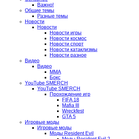
вкладке)
новой
в
Важно!
вкладке)
новой
Общие темы
Разные темы
вкладке)
Новости
Новости
Новости игры
Новости космос
Новости спорт
Новости катаклизмы
Новости разное
Видео
Видео
ММА
Бокс
YouTube SMERCH
YouTube SMERCH
Прохождение игр
FIFA 18
Mafia III
Wreckfest
GTA 5
Игровые моды
Игровые моды
Моды Resident Evil
Моды Resident Evil 2