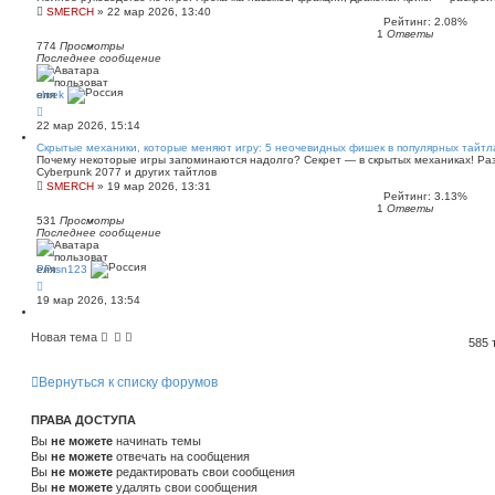
SMERCH
»
22 мар 2026, 13:40
Рейтинг: 2.08%
1
Ответы
774
Просмотры
Последнее сообщение
shrek
22 мар 2026, 15:14
Скрытые механики, которые меняют игру: 5 неочевидных фишек в популярных тайтл
Почему некоторые игры запоминаются надолго? Секрет — в скрытых механиках! Раз
Cyberpunk 2077 и других тайтлов
SMERCH
»
19 мар 2026, 13:31
Рейтинг: 3.13%
1
Ответы
531
Просмотры
Последнее сообщение
PPtsn123
19 мар 2026, 13:54
Новая тема
585
Вернуться к списку форумов
ПРАВА ДОСТУПА
Вы
не можете
начинать темы
Вы
не можете
отвечать на сообщения
Вы
не можете
редактировать свои сообщения
Вы
не можете
удалять свои сообщения