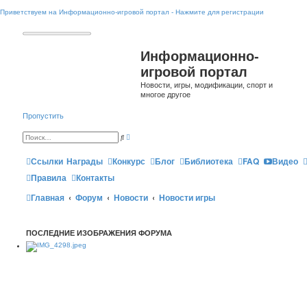
Приветствуем на Информационно-игровой портал - Нажмите для регистрации
Информационно-
игровой портал
Новости, игры, модификации, спорт и
многое другое
Пропустить
Р
П
а
о
с
и
ш
Ссылки
Награды
Конкурс
Блог
Библиотека
FAQ
Видео
с
и
к
р
Правила
Контакты
е
н
Главная
Форум
Новости
н
Новости игры
ы
й
п
о
ПОСЛЕДНИЕ ИЗОБРАЖЕНИЯ ФОРУМА
и
с
к