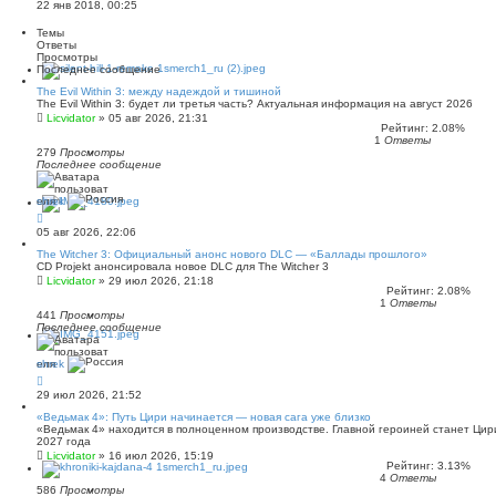
22 янв 2018, 00:25
Темы
Ответы
Просмотры
Последнее сообщение
The Evil Within 3: между надеждой и тишиной
The Evil Within 3: будет ли третья часть? Актуальная информация на август 2026
Licvidator
»
05 авг 2026, 21:31
Рейтинг: 2.08%
1
Ответы
279
Просмотры
Последнее сообщение
shrek
05 авг 2026, 22:06
The Witcher 3: Официальный анонс нового DLC — «Баллады прошлого»
CD Projekt анонсировала новое DLC для The Witcher 3
Licvidator
»
29 июл 2026, 21:18
Рейтинг: 2.08%
1
Ответы
441
Просмотры
Последнее сообщение
shrek
29 июл 2026, 21:52
«Ведьмак 4»: Путь Цири начинается — новая сага уже близко
«Ведьмак 4» находится в полноценном производстве. Главной героиней станет Цир
2027 года
Licvidator
»
16 июл 2026, 15:19
Рейтинг: 3.13%
4
Ответы
586
Просмотры