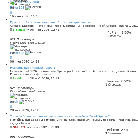
PPtsn123
16 июн 2026, 15:40
Протокол Лазарь активирован: Cronos возвращается
Cronos: Lazarus — это новый проект, связанный с хоррор-игрой Cronos: The New Daw
Licvidator
»
06 июн 2026, 12:41
Рейтинг: 1.56%
2
Ответы
627
Просмотры
Последнее сообщение
PPtsn123
06 июн 2026, 14:18
Resident Evil: главные новости
Resident Evil 2026: фильм Зака Креггера 18 сентября, Requiem с рекордными 6 млн 
Главные новости франшизы!
Licvidator
»
28 май 2026, 12:13
Рейтинг: 0.52%
1
Ответы
526
Просмотры
Последнее сообщение
shrek
28 май 2026, 12:58
То, чего боялись фанаты: что случилось с ремейком Dead Space 2
Ремейк Dead Space 2 отменён? Инсайдеры раскрыли судьбу проекта и причины реше
студия Motive
SMERCH
»
20 май 2026, 23:00
Рейтинг: 2.6%
3
Ответы
991
Просмотры