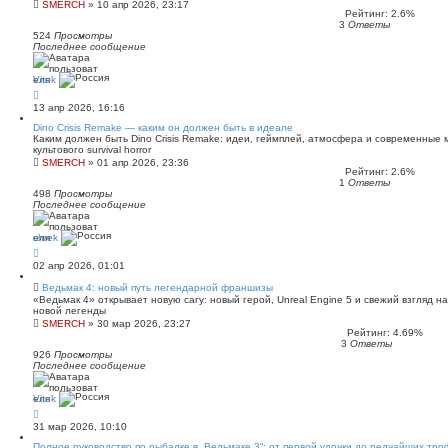
SMERCH
»
10 апр 2026, 23:17
Рейтинг: 2.6%
3
Ответы
524
Просмотры
Последнее сообщение
Vitek
13 апр 2026, 16:16
Dino Crisis Remake — каким он должен быть в идеале
Каким должен быть Dino Crisis Remake: идеи, геймплей, атмосфера и современные
культового survival horror
SMERCH
»
01 апр 2026, 23:36
Рейтинг: 2.6%
1
Ответы
498
Просмотры
Последнее сообщение
shrek
02 апр 2026, 01:01
Ведьмак 4: новый путь легендарной франшизы
«Ведьмак 4» открывает новую сагу: новый герой, Unreal Engine 5 и свежий взгляд н
новой легенды
SMERCH
»
30 мар 2026, 23:27
Рейтинг: 4.69%
3
Ответы
926
Просмотры
Последнее сообщение
Vitek
31 мар 2026, 10:10
Полное руководство по рыбалке в „Ведьмаке 3“: от первой удочки до редчайших тро