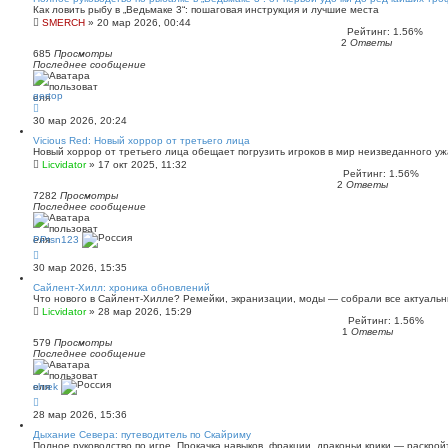
Как ловить рыбу в „Ведьмаке 3“: пошаговая инструкция и лучшие места
SMERCH
»
20 мар 2026, 00:44
Рейтинг: 1.56%
2
Ответы
685
Просмотры
Последнее сообщение
gertop
30 мар 2026, 20:24
Vicious Red: Новый хоррор от третьего лица
Новый хоррор от третьего лица обещает погрузить игроков в мир неизведанного у
Licvidator
»
17 окт 2025, 11:32
Рейтинг: 1.56%
2
Ответы
7282
Просмотры
Последнее сообщение
PPtsn123
30 мар 2026, 15:35
Сайлент‑Хилл: хроника обновлений
Что нового в Сайлент‑Хилле? Ремейки, экранизации, моды — собрали все актуаль
Licvidator
»
28 мар 2026, 15:29
Рейтинг: 1.56%
1
Ответы
579
Просмотры
Последнее сообщение
shrek
28 мар 2026, 15:36
Дыхание Севера: путеводитель по Скайриму
Полное руководство по игре. Прокачка навыков, фракции, драконьи крики — раскрой