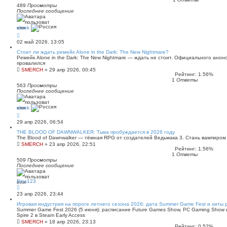
489
Просмотры
Последнее сообщение
shrek
02 май 2026, 13:05
Стоит ли ждать ремейк Alone in the Dark: The New Nightmare?
Ремейк Alone in the Dark: The New Nightmare — ждать не стоит. Официального анонс
провалился
SMERCH
»
29 апр 2026, 00:45
Рейтинг: 1.56%
1
Ответы
563
Просмотры
Последнее сообщение
shrek
29 апр 2026, 06:54
THE BLOOD OF DAWNWALKER: Тьма пробуждается в 2026 году
The Blood of Dawnwalker — тёмная RPG от создателей Ведьмака 3. Стань вампиром
SMERCH
»
23 апр 2026, 22:51
Рейтинг: 1.56%
1
Ответы
509
Просмотры
Последнее сообщение
Bins123
23 апр 2026, 23:44
Игровая индустрия на пороге летнего сезона 2026: дата Summer Game Fest и хиты 
Summer Game Fest 2026 (5 июня): расписание Future Games Show, PC Gaming Show и
Spire 2 в Steam Early Access
SMERCH
»
18 апр 2026, 23:13
Рейтинг: 0.52%