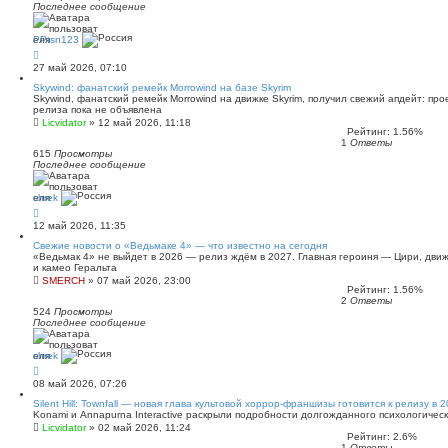
Последнее сообщение
PPtsn123
27 май 2026, 07:10
Skywind: фанатский ремейк Morrowind на базе Skyrim
Skywind, фанатский ремейк Morrowind на движке Skyrim, получил свежий апдейт: про
релиза пока не объявлена
Licvidator
»
12 май 2026, 11:18
Рейтинг: 1.56%
1
Ответы
615
Просмотры
Последнее сообщение
shrek
12 май 2026, 11:35
Свежие новости о «Ведьмаке 4» — что известно на сегодня
«Ведьмак 4» не выйдет в 2026 — релиз ждём в 2027. Главная героиня — Цири, движо
и камео Геральта
SMERCH
»
07 май 2026, 23:00
Рейтинг: 1.56%
2
Ответы
524
Просмотры
Последнее сообщение
shrek
08 май 2026, 07:26
Silent Hill: Townfall — новая глава культовой хоррор-франшизы готовится к релизу в 
Konami и Annapurna Interactive раскрыли подробности долгожданного психологичес
Licvidator
»
02 май 2026, 11:24
Рейтинг: 2.6%
1
Ответы