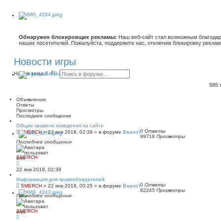
Обнаружен блокировщик рекламы:
Наш веб-сайт стал возможным благодар
наших посетителей. Пожалуйста, поддержите нас, отключив блокировку реклам
Новости игры
П
Р
Новая тема
о
а
и
с
585
с
ш
к
и
Объявления
р
Ответы
е
Просмотры
н
Последнее сообщение
н
ы
Общие правила поведения на сайте
й
0
Ответы
SMERCH
»
22 янв 2018, 02:39
» в форуме
Важно!
99718
Просмотры
п
Последнее сообщение
о
и
с
SMERCH
к
22 янв 2018, 02:39
Информация для правообладателей
0
Ответы
SMERCH
»
22 янв 2018, 00:25
» в форуме
Важно!
82245
Просмотры
Последнее сообщение
SMERCH