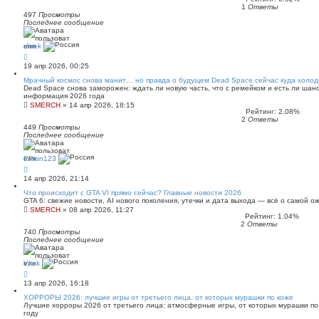
1
Ответы
497
Просмотры
Последнее сообщение
shrek
19 апр 2026, 00:25
Мрачный космос снова манит… но правда о будущем Dead Space сейчас куда холо
Dead Space снова заморожен: ждать ли новую часть, что с ремейком и есть ли шан
информация 2026 года
SMERCH
»
14 апр 2026, 18:15
Рейтинг: 2.08%
2
Ответы
449
Просмотры
Последнее сообщение
PPtsn123
14 апр 2026, 21:14
Что происходит с GTA VI прямо сейчас? Главные новости 2026
GTA 6: свежие новости, AI нового поколения, утечки и дата выхода — всё о самой 
SMERCH
»
08 апр 2026, 11:27
Рейтинг: 1.04%
2
Ответы
740
Просмотры
Последнее сообщение
Vitek
13 апр 2026, 16:18
ХОРРОРЫ 2026: лучшие игры от третьего лица, от которых мурашки по коже
Лучшие хорроры 2026 от третьего лица: атмосферные игры, от которых мурашки по к
году