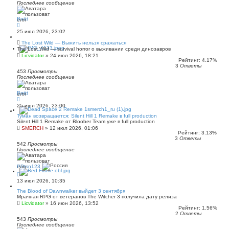
Последнее сообщение
Bottt
25 июл 2026, 23:02
The Lost Wild — Выжить нельзя сражаться
The Lost Wild — survival horror о выживании среди динозавров
Licvidator
»
24 июл 2026, 18:21
Рейтинг: 4.17%
3
Ответы
453
Просмотры
Последнее сообщение
Bottt
25 июл 2026, 23:00
Туман возвращается: Silent Hill 1 Remake в full production
Silent Hill 1 Remake от Bloober Team уже в full production
SMERCH
»
12 июл 2026, 01:06
Рейтинг: 3.13%
3
Ответы
542
Просмотры
Последнее сообщение
PPtsn123
13 июл 2026, 10:35
The Blood of Dawnwalker выйдет 3 сентября
Мрачная RPG от ветеранов The Witcher 3 получила дату релиза
Licvidator
»
16 июн 2026, 13:52
Рейтинг: 1.56%
2
Ответы
543
Просмотры
Последнее сообщение