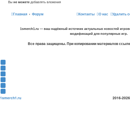
Вы
не можете
добавлять вложения
Главная
Форум
Контакты
О нас
Удалить c
1smerch1.ru — ваш надёжный источник актуальных новостей игров
модификаций для популярных игр.
Все права защищены. При копировании материалов ссылка
Y
o
В
u
К
F
T
о
a
О
u
н
c
д
T
b
т
e
н
w
T
e
а
b
о
i
e
1smerch1.ru
2016-2026
(
к
o
к
t
l
О
т
o
л
t
e
т
е
k
а
e
g
к
(
(
с
r
r
р
О
О
с
(
a