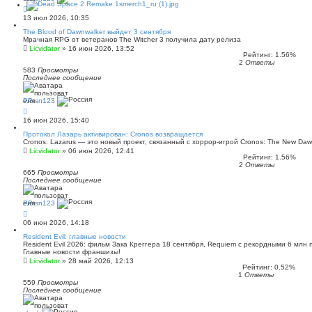
13 июл 2026, 10:35
The Blood of Dawnwalker выйдет 3 сентября
Мрачная RPG от ветеранов The Witcher 3 получила дату релиза
Licvidator
»
16 июн 2026, 13:52
Рейтинг: 1.56%
2
Ответы
583
Просмотры
Последнее сообщение
PPtsn123
16 июн 2026, 15:40
Протокол Лазарь активирован: Cronos возвращается
Cronos: Lazarus — это новый проект, связанный с хоррор-игрой Cronos: The New Daw
Licvidator
»
06 июн 2026, 12:41
Рейтинг: 1.56%
2
Ответы
665
Просмотры
Последнее сообщение
PPtsn123
06 июн 2026, 14:18
Resident Evil: главные новости
Resident Evil 2026: фильм Зака Креггера 18 сентября, Requiem с рекордными 6 млн 
Главные новости франшизы!
Licvidator
»
28 май 2026, 12:13
Рейтинг: 0.52%
1
Ответы
559
Просмотры
Последнее сообщение