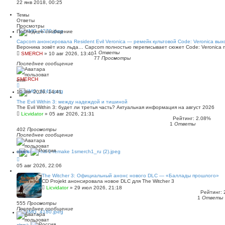
22 янв 2018, 00:25
Темы
Ответы
Просмотры
Последнее сообщение
Capcom анонсировала Resident Evil Veronica — ремейк культовой Code: Veronica вых
Вероника зовёт изо льда… Capcom полностью переписывает сюжет Code: Veronica 
1
Ответы
SMERCH
»
10 авг 2026, 13:40
77
Просмотры
Последнее сообщение
SMERCH
10 авг 2026, 14:41
The Evil Within 3: между надеждой и тишиной
The Evil Within 3: будет ли третья часть? Актуальная информация на август 2026
Licvidator
»
05 авг 2026, 21:31
Рейтинг: 2.08%
1
Ответы
402
Просмотры
Последнее сообщение
shrek
05 авг 2026, 22:06
The Witcher 3: Официальный анонс нового DLC — «Баллады прошлого»
CD Projekt анонсировала новое DLC для The Witcher 3
Licvidator
»
29 июл 2026, 21:18
Рейтинг: 
1
Ответы
555
Просмотры
Последнее сообщение