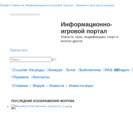
Приветствуем на Информационно-игровой портал - Нажмите для регистрации
Информационно-
игровой портал
Новости, игры, модификации, спорт и
многое другое
Пропустить
Р
П
а
о
с
и
ш
Ссылки
Награды
Конкурс
Блог
Библиотека
FAQ
Видео
с
и
к
р
Правила
Контакты
е
н
Главная
Форум
Новости
н
Новости игры
ы
й
п
о
ПОСЛЕДНИЕ ИЗОБРАЖЕНИЯ ФОРУМА
и
с
к