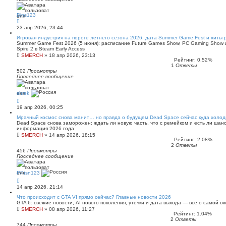
Bins123
23 апр 2026, 23:44
Игровая индустрия на пороге летнего сезона 2026: дата Summer Game Fest и хиты 
Summer Game Fest 2026 (5 июня): расписание Future Games Show, PC Gaming Show и
Spire 2 в Steam Early Access
SMERCH
»
18 апр 2026, 23:13
Рейтинг: 0.52%
1
Ответы
502
Просмотры
Последнее сообщение
shrek
19 апр 2026, 00:25
Мрачный космос снова манит… но правда о будущем Dead Space сейчас куда холо
Dead Space снова заморожен: ждать ли новую часть, что с ремейком и есть ли шан
информация 2026 года
SMERCH
»
14 апр 2026, 18:15
Рейтинг: 2.08%
2
Ответы
456
Просмотры
Последнее сообщение
PPtsn123
14 апр 2026, 21:14
Что происходит с GTA VI прямо сейчас? Главные новости 2026
GTA 6: свежие новости, AI нового поколения, утечки и дата выхода — всё о самой 
SMERCH
»
08 апр 2026, 11:27
Рейтинг: 1.04%
2
Ответы
744
Просмотры