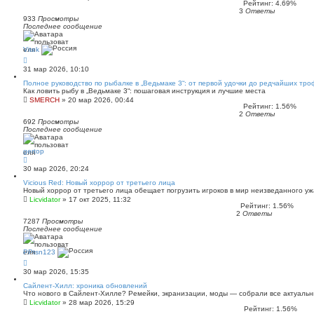
Рейтинг: 4.69%
3
Ответы
933
Просмотры
Последнее сообщение
Vitek
31 мар 2026, 10:10
Полное руководство по рыбалке в „Ведьмаке 3“: от первой удочки до редчайших тро
Как ловить рыбу в „Ведьмаке 3“: пошаговая инструкция и лучшие места
SMERCH
»
20 мар 2026, 00:44
Рейтинг: 1.56%
2
Ответы
692
Просмотры
Последнее сообщение
gertop
30 мар 2026, 20:24
Vicious Red: Новый хоррор от третьего лица
Новый хоррор от третьего лица обещает погрузить игроков в мир неизведанного у
Licvidator
»
17 окт 2025, 11:32
Рейтинг: 1.56%
2
Ответы
7287
Просмотры
Последнее сообщение
PPtsn123
30 мар 2026, 15:35
Сайлент‑Хилл: хроника обновлений
Что нового в Сайлент‑Хилле? Ремейки, экранизации, моды — собрали все актуаль
Licvidator
»
28 мар 2026, 15:29
Рейтинг: 1.56%