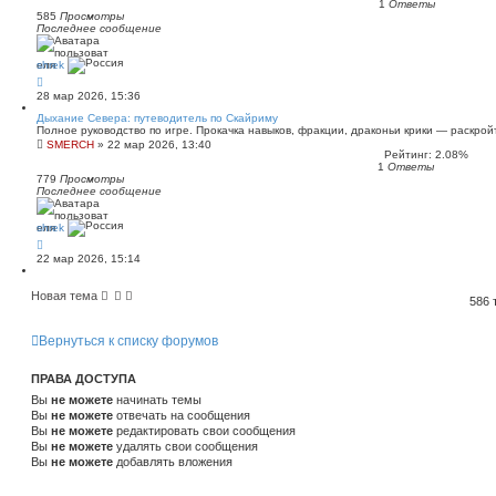
1
Ответы
585
Просмотры
Последнее сообщение
shrek
28 мар 2026, 15:36
Дыхание Севера: путеводитель по Скайриму
Полное руководство по игре. Прокачка навыков, фракции, драконьи крики — раскрой
SMERCH
»
22 мар 2026, 13:40
Рейтинг: 2.08%
1
Ответы
779
Просмотры
Последнее сообщение
shrek
22 мар 2026, 15:14
Новая тема
586
Вернуться к списку форумов
ПРАВА ДОСТУПА
Вы
не можете
начинать темы
Вы
не можете
отвечать на сообщения
Вы
не можете
редактировать свои сообщения
Вы
не можете
удалять свои сообщения
Вы
не можете
добавлять вложения