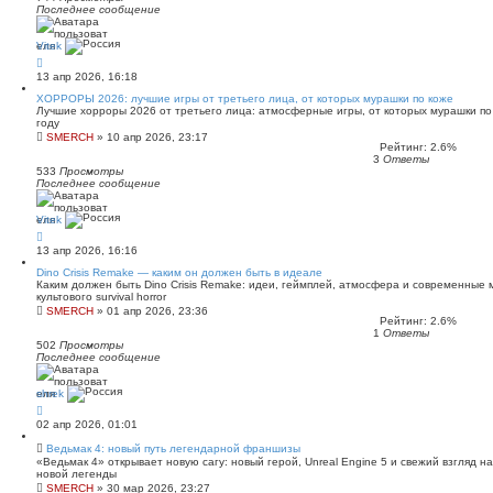
Последнее сообщение
Vitek
13 апр 2026, 16:18
ХОРРОРЫ 2026: лучшие игры от третьего лица, от которых мурашки по коже
Лучшие хорроры 2026 от третьего лица: атмосферные игры, от которых мурашки по к
году
SMERCH
»
10 апр 2026, 23:17
Рейтинг: 2.6%
3
Ответы
533
Просмотры
Последнее сообщение
Vitek
13 апр 2026, 16:16
Dino Crisis Remake — каким он должен быть в идеале
Каким должен быть Dino Crisis Remake: идеи, геймплей, атмосфера и современные
культового survival horror
SMERCH
»
01 апр 2026, 23:36
Рейтинг: 2.6%
1
Ответы
502
Просмотры
Последнее сообщение
shrek
02 апр 2026, 01:01
Ведьмак 4: новый путь легендарной франшизы
«Ведьмак 4» открывает новую сагу: новый герой, Unreal Engine 5 и свежий взгляд н
новой легенды
SMERCH
»
30 мар 2026, 23:27