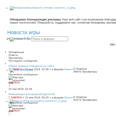
Обнаружен блокировщик рекламы:
Наш веб-сайт стал возможным благодар
наших посетителей. Пожалуйста, поддержите нас, отключив блокировку реклам
Новости игры
П
Р
Новая тема
о
а
и
с
586
с
ш
к
и
Объявления
р
Ответы
е
Просмотры
н
Последнее сообщение
н
ы
Общие правила поведения на сайте
й
0
Ответы
SMERCH
»
22 янв 2018, 02:39
» в форуме
Важно!
99870
Просмотры
п
Последнее сообщение
о
и
с
SMERCH
к
22 янв 2018, 02:39
Информация для правообладателей
0
Ответы
SMERCH
»
22 янв 2018, 00:25
» в форуме
Важно!
82373
Просмотры
Последнее сообщение
SMERCH