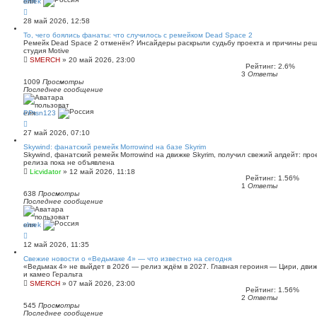
shrek
28 май 2026, 12:58
То, чего боялись фанаты: что случилось с ремейком Dead Space 2
Ремейк Dead Space 2 отменён? Инсайдеры раскрыли судьбу проекта и причины реше
студия Motive
SMERCH
»
20 май 2026, 23:00
Рейтинг: 2.6%
3
Ответы
1009
Просмотры
Последнее сообщение
PPtsn123
27 май 2026, 07:10
Skywind: фанатский ремейк Morrowind на базе Skyrim
Skywind, фанатский ремейк Morrowind на движке Skyrim, получил свежий апдейт: про
релиза пока не объявлена
Licvidator
»
12 май 2026, 11:18
Рейтинг: 1.56%
1
Ответы
638
Просмотры
Последнее сообщение
shrek
12 май 2026, 11:35
Свежие новости о «Ведьмаке 4» — что известно на сегодня
«Ведьмак 4» не выйдет в 2026 — релиз ждём в 2027. Главная героиня — Цири, движо
и камео Геральта
SMERCH
»
07 май 2026, 23:00
Рейтинг: 1.56%
2
Ответы
545
Просмотры
Последнее сообщение