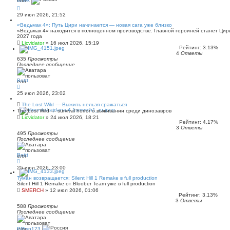
shrek
29 июл 2026, 21:52
«Ведьмак 4»: Путь Цири начинается — новая сага уже близко
«Ведьмак 4» находится в полноценном производстве. Главной героиней станет Цир
2027 года
Licvidator
»
16 июл 2026, 15:19
Рейтинг: 3.13%
4
Ответы
635
Просмотры
Последнее сообщение
Bottt
25 июл 2026, 23:02
The Lost Wild — Выжить нельзя сражаться
The Lost Wild — survival horror о выживании среди динозавров
Licvidator
»
24 июл 2026, 18:21
Рейтинг: 4.17%
3
Ответы
495
Просмотры
Последнее сообщение
Bottt
25 июл 2026, 23:00
Туман возвращается: Silent Hill 1 Remake в full production
Silent Hill 1 Remake от Bloober Team уже в full production
SMERCH
»
12 июл 2026, 01:06
Рейтинг: 3.13%
3
Ответы
588
Просмотры
Последнее сообщение
PPtsn123