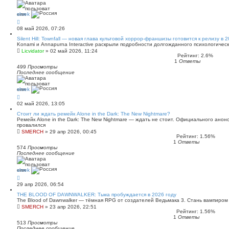
shrek
08 май 2026, 07:26
Silent Hill: Townfall — новая глава культовой хоррор-франшизы готовится к релизу в 
Konami и Annapurna Interactive раскрыли подробности долгожданного психологичес
Licvidator
»
02 май 2026, 11:24
Рейтинг: 2.6%
1
Ответы
499
Просмотры
Последнее сообщение
shrek
02 май 2026, 13:05
Стоит ли ждать ремейк Alone in the Dark: The New Nightmare?
Ремейк Alone in the Dark: The New Nightmare — ждать не стоит. Официального анонс
провалился
SMERCH
»
29 апр 2026, 00:45
Рейтинг: 1.56%
1
Ответы
574
Просмотры
Последнее сообщение
shrek
29 апр 2026, 06:54
THE BLOOD OF DAWNWALKER: Тьма пробуждается в 2026 году
The Blood of Dawnwalker — тёмная RPG от создателей Ведьмака 3. Стань вампиром
SMERCH
»
23 апр 2026, 22:51
Рейтинг: 1.56%
1
Ответы
513
Просмотры
Последнее сообщение