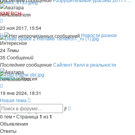
Последнее сообщение
Разрушительные ураганы 2017 г…
SMERCH
Перейти
к
23 ноя 2017, 15:54
последнему
Канал
Новости разное
сообщению
-
Интересное
Новости
24
Темы
разное
35
Сообщений
Последнее сообщение
Сайлент Хилл в реальности
Natalia
Перейти
к
19 янв 2024, 18:31
последнему
Новая тема
сообщению
Расширенный
Поиск
поиск
0 тем • Страница
1
из
1
Объявления
Ответы