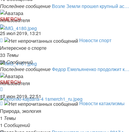
Последнее сообщение
Возле Земли прошел крупный ас…
SMERCH
Перейти
к
25 июл 2019, 13:21
последнему
Канал
Новости спорт
сообщению
-
Интересное о спорте
Новости
33
Темы
спорт
38
Сообщений
Последнее сообщение
Федор Емельяненко продолжит к…
SMERCH
Перейти
к
17 июн 2019, 22:51
последнему
Канал
Новости катаклизмы
сообщению
-
Природа, экология
Новости
1
Темы
катаклизмы
1
Сообщений