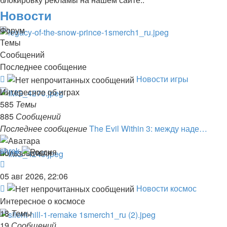
Новости
Форум
Темы
Сообщений
Последнее сообщение
Канал
Новости игры
-
Интересное об играх
Новости
585
Темы
игры
885
Сообщений
Последнее сообщение
The Evil Within 3: между наде…
shrek
Перейти
к
05 авг 2026, 22:06
последнему
Канал
Новости космос
сообщению
-
Интересное о космосе
Новости
18
Темы
космос
19
Сообщений