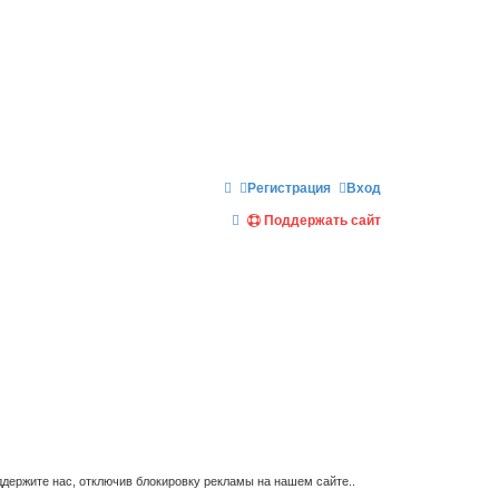
Регистрация
Вход
П
Поддержать сайт
о
и
с
к
держите нас, отключив блокировку рекламы на нашем сайте..