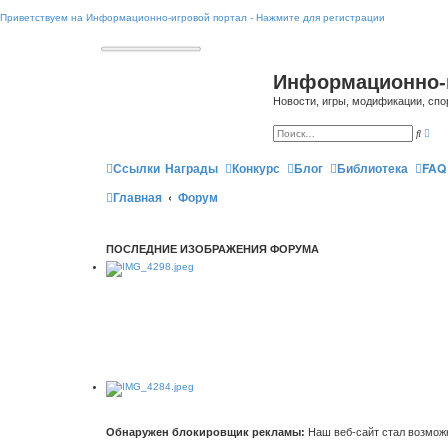
Приветствуем на Информационно-игровой портал - Нажмите для регистрации
Информационно-
Новости, игры, модификации, спо
Р
П
а
о
с
и
ш
Ссылки
Награды
Конкурс
Блог
Библиотека
FAQ
с
и
к
р
Главная
Форум
е
н
н
ы
й
ПОСЛЕДНИЕ ИЗОБРАЖЕНИЯ ФОРУМА
п
о
и
с
к
Обнаружен блокировщик рекламы:
Наш веб-сайт стал возможн