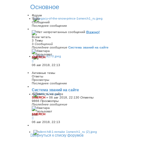
Основное
Форум
Темы
Сообщений
Последнее сообщение
Важно!
Всем читать
3
Темы
3
Сообщений
Последнее сообщение
Система званий на сайте
SMERCH
П
е
06 авг 2018, 22:13
р
е
Активные темы
й
Ответы
т
Просмотры
и
Последнее сообщение
к
п
Система званий на сайте
о
Активность на сайте
с
SMERCH
»
06 авг 2018, 22:13
0
Ответы
л
9866
Просмотры
е
Последнее сообщение
д
н
е
SMERCH
м
у
06 авг 2018, 22:13
с
о
о
б
Вернуться к списку форумов
щ
е