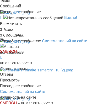
Темы
Сообщений
Последнее сообщение
Канал
Важно!
-
Всем читать
Важно!
3
Темы
3
Сообщений
Последнее сообщение
Система званий на сайте
SMERCH
Перейти
к
06 авг 2018, 22:13
последнему
Активные темы
сообщению
Ответы
Просмотры
Последнее сообщение
Система званий на сайте
Активность на сайте
SMERCH
»
06 авг 2018, 22:13