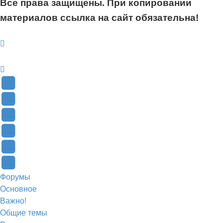
Все права защищены. При копировании
материалов ссылка на сайт обязательна!
YouTube
(Откроется
В
в
Контакте
Facebook
новой
(Откроется
(Откроется
Одноклассники
вкладке)
в
в
(Откроется
Twitter
новой
новой
в
(Откроется
Telegram
Форумы
вкладке)
вкладке)
новой
в
(Откроется
Основное
вкладке)
новой
в
Важно!
вкладке)
новой
Общие темы