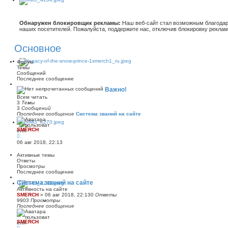
Обнаружен блокировщик рекламы:
Наш веб-сайт стал возможным благодар
наших посетителей. Пожалуйста, поддержите нас, отключив блокировку реклам
Основное
Форум
Темы
Сообщений
Последнее сообщение
Важно!
Всем читать
3
Темы
3
Сообщений
Последнее сообщение
Система званий на сайте
SMERCH
П
е
06 авг 2018, 22:13
р
е
Активные темы
й
Ответы
т
Просмотры
и
Последнее сообщение
к
п
Система званий на сайте
о
Активность на сайте
с
SMERCH
»
06 авг 2018, 22:13
0
Ответы
л
9903
Просмотры
е
Последнее сообщение
д
н
е
SMERCH
м