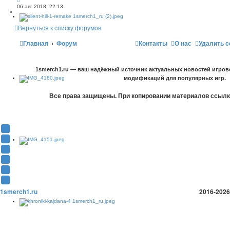
у
06 авг 2018, 22:13
с
о
о
б
Вернуться к списку форумов
щ
е
н
Главная
Форум
Контакты
О нас
Удалить c
и
ю
1smerch1.ru — ваш надёжный источник актуальных новостей игров
модификаций для популярных игр.
Все права защищены. При копировании материалов ссылка
Y
o
В
u
К
F
T
о
a
О
u
н
c
д
T
b
т
e
н
w
T
e
а
b
о
i
e
1smerch1.ru
2016-2026
(
к
o
к
t
l
О
т
o
л
t
e
т
е
k
а
e
g