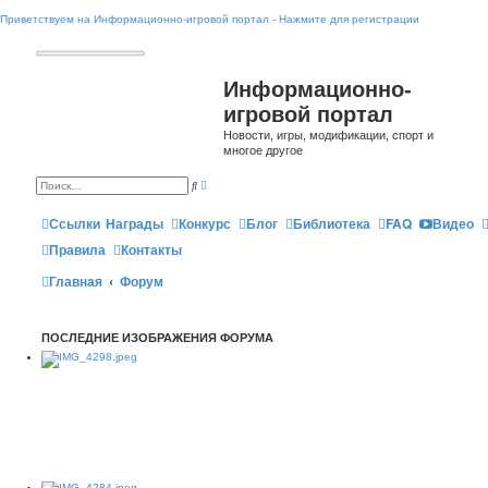
Приветствуем на Информационно-игровой портал - Нажмите для регистрации
Информационно-
игровой портал
Новости, игры, модификации, спорт и
многое другое
Р
П
а
о
с
и
ш
Ссылки
Награды
Конкурс
Блог
Библиотека
FAQ
Видео
с
и
к
р
Правила
Контакты
е
н
Главная
Форум
н
ы
й
п
о
ПОСЛЕДНИЕ ИЗОБРАЖЕНИЯ ФОРУМА
и
с
к