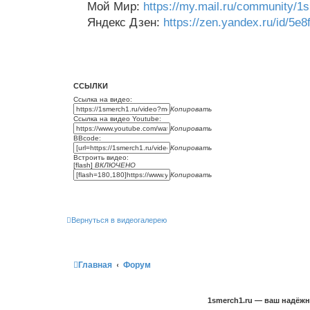
Мой Мир:
https://my.mail.ru/community/1
Яндекс Дзен:
https://zen.yandex.ru/id/5
ССЫЛКИ
Ссылка на видео:
Копировать
Ссылка на видео Youtube:
Копировать
BBcode:
Копировать
Встроить видео:
[flash]
ВКЛЮЧЕНО
Копировать
Вернуться в видеогалерею
Главная
Форум
1smerch1.ru — ваш надёж