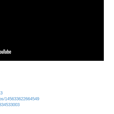
13
ups/145633622664549
1834533003