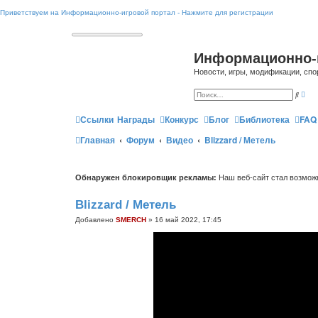
Приветствуем на Информационно-игровой портал - Нажмите для регистрации
Информационно-
Новости, игры, модификации, спо
Р
П
а
о
с
и
ш
Ссылки
Награды
Конкурс
Блог
Библиотека
FAQ
с
и
к
р
Главная
Форум
Видео
Blizzard / Метель
е
н
н
ы
й
Обнаружен блокировщик рекламы:
Наш веб-сайт стал возможн
п
о
и
Blizzard / Метель
с
к
Добавлено
SMERCH
»
16 май 2022, 17:45