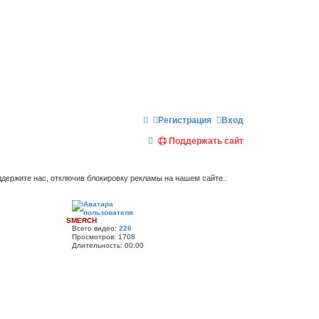
Регистрация
Вход
П
Поддержать сайт
о
и
держите нас, отключив блокировку рекламы на нашем сайте..
с
к
SMERCH
Всего видео:
226
Просмотров:
1708
Длительность:
00:00