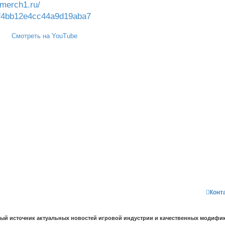
smerch1.ru/
e8f4bb12e4cc44a9d19aba7
Смотреть на YouTube
Конт
ный источник актуальных новостей игровой индустрии и качественных модифик