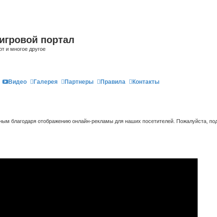
игровой портал
рт и многое другое
Видео
Галерея
Партнеры
Правила
Контакты
ым благодаря отображению онлайн-рекламы для наших посетителей. Пожалуйста, под