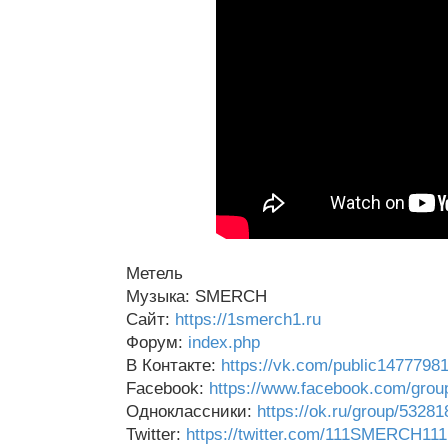
Метель
Музыка: SMERCH
Сайт:
https://1smerch1.ru
Форум:
index.php
В Контакте:
https://vk.com/public1477798
Facebook:
https://www.facebook.com/gro
Одноклассники:
https://ok.ru/group/5328
Twitter:
https://twitter.com/111SMERCH111