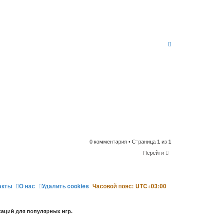
В
е
р
н
у
т
ь
с
я
к
н
а
ч
а
л
0 комментария • Страница
1
из
1
у
Перейти
акты
О нас
Удалить cookies
Часовой пояс:
UTC+03:00
аций для популярных игр.