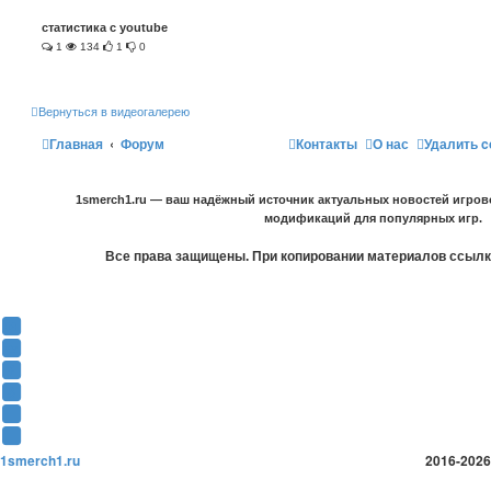
статистика с youtube
1
134
1
0
Вернуться в видеогалерею
Главная
Форум
Контакты
О нас
Удалить c
1smerch1.ru — ваш надёжный источник актуальных новостей игров
модификаций для популярных игр.
Все права защищены. При копировании материалов ссылка
Y
o
В
u
К
F
T
о
a
О
u
н
c
д
T
b
т
e
н
w
T
e
а
b
о
i
e
1smerch1.ru
2016-2026
(
к
o
к
t
l