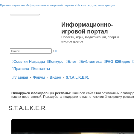
Приветствуем на Информационно-игровой портал - Нажмите для регистрации
Информационно-
игровой портал
Новости, игры, модификации, спорт и
многое другое
Р
П
а
о
с
и
ш
Ссылки
Награды
Конкурс
Блог
Библиотека
FAQ
Видео
с
и
к
р
Правила
Контакты
е
н
Главная
Форум
Видео
S.T.A.L.K.E.R.
н
ы
й
п
о
Обнаружен блокировщик рекламы:
и
Наш веб-сайт стал возможным благодар
с
наших посетителей. Пожалуйста, поддержите нас, отключив блокировку реклам
к
S.T.A.L.K.E.R.