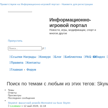
Приветствуем на Информационно-игровой портал - Нажмите для регистрации
Информационно-
игровой портал
Новости, игры, модификации, спорт и
многое другое
Пропустить
Р
П
а
о
с
и
ш
Ссылки
Награды
Конкурс
Блог
Библиотека
FAQ
Видео
с
и
к
р
Правила
Контакты
е
н
Главная
Форум
н
ы
й
п
о
и
Поиск по темам с любым из этих тегов: Skyw
с
к
Темы
Ответы
Просмотры
Последнее сообщение
Skywind: фанатский ремейк Morrowind на базе Skyrim
Licvidator
» 12 май 2026, 11:18