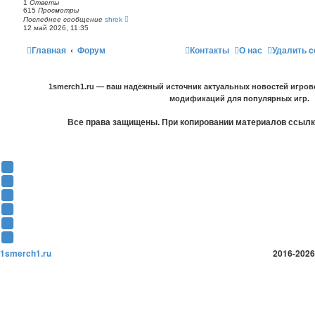
1
Ответы
615
Просмотры
Последнее сообщение
shrek
12 май 2026, 11:35
Главная
Форум
Контакты
О нас
Удалить c
1smerch1.ru — ваш надёжный источник актуальных новостей игров
модификаций для популярных игр.
Все права защищены. При копировании материалов ссылка
Y
o
В
u
К
F
T
о
a
О
u
н
c
д
T
b
т
e
н
w
T
e
а
b
о
i
e
1smerch1.ru
2016-2026
(
к
o
к
t
l
О
т
o
л
t
e
т
е
k
а
e
g
к
(
(
с
r
r