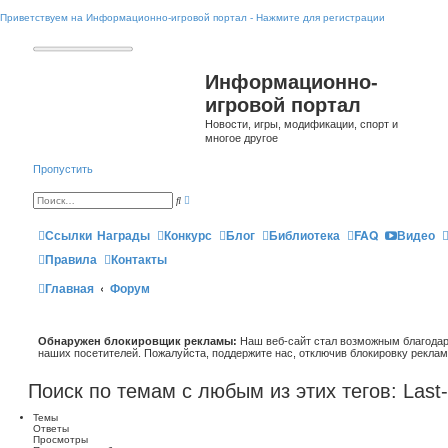
Приветствуем на Информационно-игровой портал - Нажмите для регистрации
Информационно-
игровой портал
Новости, игры, модификации, спорт и
многое другое
Пропустить
Р
П
а
о
с
и
ш
Ссылки
Награды
Конкурс
Блог
Библиотека
FAQ
Видео
с
и
к
р
Правила
Контакты
е
н
Главная
Форум
н
ы
й
п
о
и
Обнаружен блокировщик рекламы:
Наш веб-сайт стал возможным благодар
с
наших посетителей. Пожалуйста, поддержите нас, отключив блокировку реклам
к
Поиск по темам с любым из этих тегов: Last
Темы
Ответы
Просмотры