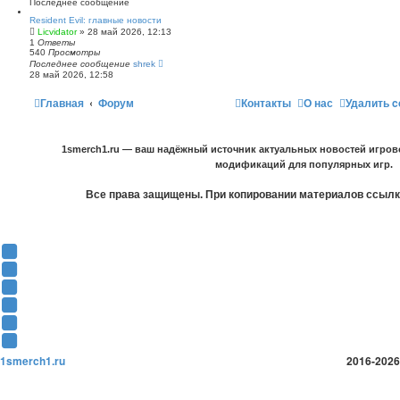
Последнее сообщение
Resident Evil: главные новости
Licvidator
» 28 май 2026, 12:13
1
Ответы
540
Просмотры
Последнее сообщение
shrek
28 май 2026, 12:58
Главная
Форум
Контакты
О нас
Удалить c
1smerch1.ru — ваш надёжный источник актуальных новостей игров
модификаций для популярных игр.
Все права защищены. При копировании материалов ссылка
Y
o
В
u
К
F
T
о
a
О
u
н
c
д
T
b
т
e
н
w
T
e
а
b
о
i
e
1smerch1.ru
2016-2026
(
к
o
к
t
l
О
т
o
л
t
e