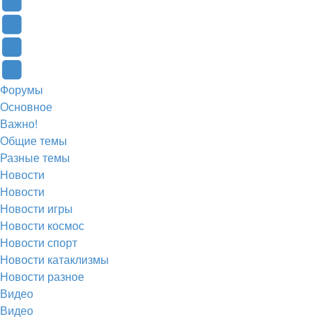
в
Контакте
Facebook
новой
(Откроется
(Откроется
Одноклассники
вкладке)
в
в
(Откроется
Twitter
новой
новой
в
(Откроется
Telegram
Форумы
вкладке)
вкладке)
новой
в
(Откроется
Основное
вкладке)
новой
в
Важно!
вкладке)
новой
Общие темы
Разные темы
вкладке)
Новости
Новости
Новости игры
Новости космос
Новости спорт
Новости катаклизмы
Новости разное
Видео
Видео