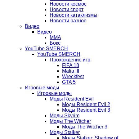
Новости космос
Новости спорт
Новости катаклизмы
Новости разное
Видео
Видео
ММА
Бокс
YouTube SMERCH
YouTube SMERCH
Прохождение игр
FIFA 18
Mafia III
Wreckfest
GTA 5
Игровые моды
Игровые моды
Моды Resident Evil
Моды Resident Evil 2
Моды Resident Evil 3
Моды Skyrim
Моды The Witcher
Моды The Witcher 3
Моды Stalker
Моды Stalker: Shadow of