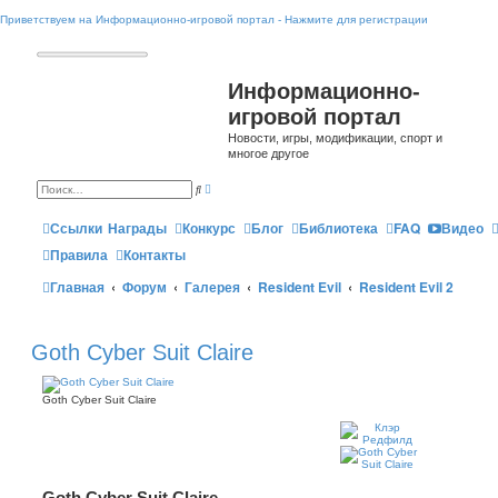
Приветствуем на Информационно-игровой портал - Нажмите для регистрации
Информационно-
игровой портал
Новости, игры, модификации, спорт и
многое другое
Р
П
а
о
с
и
ш
Ссылки
Награды
Конкурс
Блог
Библиотека
FAQ
Видео
с
и
к
р
Правила
Контакты
е
н
Главная
Форум
Галерея
Resident Evil
Resident Evil 2
н
ы
й
п
о
и
Goth Cyber Suit Claire
с
к
Goth Cyber Suit Claire
Goth Cyber Suit Claire