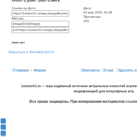
Ссылка на фото:
Дата:
03 мар 2020, 00:38
Просмотры:
BBCode:
235
пока нет
Вернуться в «Resident Evil 2»
Главная
Форум
Контакты
О нас
Удалить c
1smerch1.ru — ваш надёжный источник актуальных новостей игров
модификаций для популярных игр.
Все права защищены. При копировании материалов ссылка
Y
o
В
u
К
F