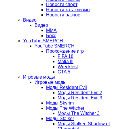
Новости спорт
Новости катаклизмы
Новости разное
Видео
Видео
ММА
Бокс
YouTube SMERCH
YouTube SMERCH
Прохождение игр
FIFA 18
Mafia III
Wreckfest
GTA 5
Игровые моды
Игровые моды
Моды Resident Evil
Моды Resident Evil 2
Моды Resident Evil 3
Моды Skyrim
Моды The Witcher
Моды The Witcher 3
Моды Stalker
Моды Stalker: Shadow of
Chernobyl