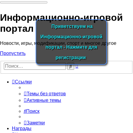
Информационно-игровой
портал
Приветствуем на
Информационно-игровой
Новости, игры, модификации, спорт и многое другое
портал - Нажмите для
Пропустить
регистрации
Расширенный
Поиск
поиск
Ссылки
Темы без ответов
Активные темы
Поиск
Заметки
Награды