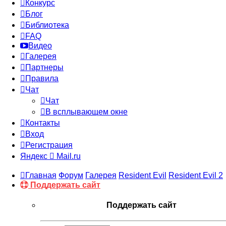
Конкурс
Блог
Библиотека
FAQ
Видео
Галерея
Партнеры
Правила
Чат
Чат
В всплывающем окне
Контакты
Вход
Регистрация
Яндекс
Mail.ru
Главная
Форум
Галерея
Resident Evil
Resident Evil 2
Поддержать сайт
Поддержать сайт