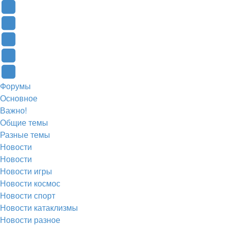
(Откроется
В
в
Контакте
Facebook
новой
(Откроется
(Откроется
Одноклассники
вкладке)
в
в
(Откроется
Twitter
новой
новой
в
(Откроется
Telegram
Форумы
вкладке)
вкладке)
новой
в
(Откроется
Основное
вкладке)
новой
в
Важно!
вкладке)
новой
Общие темы
Разные темы
вкладке)
Новости
Новости
Новости игры
Новости космос
Новости спорт
Новости катаклизмы
Новости разное