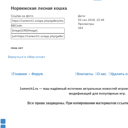
Норвежская лесная кошка
Ссылка на фото:
Дата:
03 сен 2018, 22:46
Просмотры:
BBCode:
343
пока нет
Вернуться в «Мир котов»
Главная
Форум
Контакты
О нас
Удалить c
1smerch1.ru — ваш надёжный источник актуальных новостей игров
модификаций для популярных игр.
Все права защищены. При копировании материалов ссылка
Y
o
В