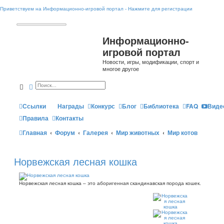
Приветствуем на Информационно-игровой портал - Нажмите для регистрации
Информационно-
игровой портал
Новости, игры, модификации, спорт и
многое другое
Поиск
Расширенный поиск
Ссылки
Награды
Конкурс
Блог
Библиотека
FAQ
Виде
Правила
Контакты
Главная
Форум
Галерея
Мир животных
Мир котов
Норвежская лесная кошка
Норвежская лесная кошка – это аборигенная скандинавская порода кошек.