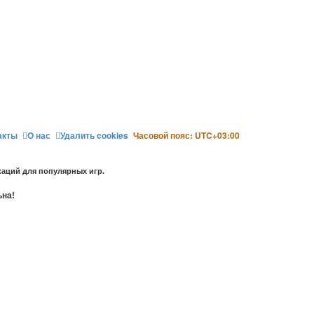
акты
О нас
Удалить cookies
Часовой пояс:
UTC+03:00
аций для популярных игр.
ьна!