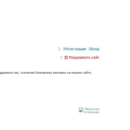
Регистрация
Вход
П
Поддержать сайт
о
и
держите нас, отключив блокировку рекламы на нашем сайте..
с
к
.