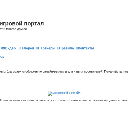
игровой портал
рт и многое другое
Видео
Галерея
Партнеры
Правила
Контакты
тов
ым благодаря отображению онлайн-рекламы для наших посетителей. Пожалуйста, под
Кошки внешне напоминали сиамов, у них были изломаны хвосты, тёмные мордочки и лапы