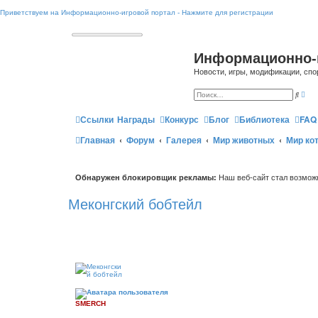
Приветствуем на Информационно-игровой портал - Нажмите для регистрации
Информационно-
Новости, игры, модификации, спо
Р
П
а
о
с
и
ш
Ссылки
Награды
Конкурс
Блог
Библиотека
FAQ
с
и
к
р
Главная
Форум
Галерея
Мир животных
Мир ко
е
н
н
ы
й
Обнаружен блокировщик рекламы:
Наш веб-сайт стал возможн
п
о
и
Меконгский бобтейл
с
к
SMERCH